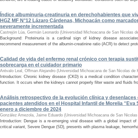
Índice albuminuria-creatinuria en derechohabientes que viv
HGZ MF N°12 Lázaro Cárdenas, Michoacán como marcador
severamente incrementada
Castrejón Lúa, Germán Leonardo
(
Universidad Michoacana de San Nicolas d
Background: Proteinuria is a cardinal sign of kidney disease associat
recommend measurement of the albumin-creatinine ratio (ACR) to detect proteinu
Calidad de vida del enfermo renal crónico con terapia susti
sobrecarga en el cuidador primario
Arévalo Leal, Offman Alejandro
(
Universidad Michoacana de San Nicolas de 
Introduction: Chronic kidney disease (CKD) is a medical condition characte
function. It occurs when the kidneys cannot properly filter waste and fluids 
Análisis retrospectivo de la evolución clínica y desenlace
pacientes atendidos en el Hospital Infantil de Morelia “E
enero a diciembre de 2024
González Amezola, Jaime Eduardo
(
Universidad Michoacana de San Nicolas
Introduction: Dengue is a re-emerging viral disease with a global impact of 
critical variant, Severe Dengue (SD), presents with plasma leakage, hemorrhag