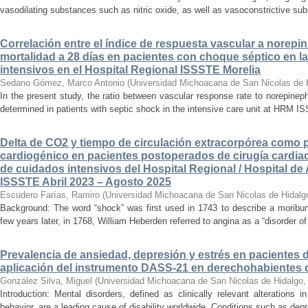
vasodilating substances such as nitric oxide, as well as vasoconstrictive sub
Correlación entre el índice de respuesta vascular a norepin
mortalidad a 28 días en pacientes con choque séptico en l
intensivos en el Hospital Regional ISSSTE Morelia
Sedano Gómez, Marco Antonio
(
Universidad Michoacana de San Nicolas de 
In the present study, the ratio between vascular response rate to norepine
determined in patients with septic shock in the intensive care unit at HRM IS
Delta de CO2 y tiempo de circulación extracorpórea como 
cardiogénico en pacientes postoperados de cirugía cardiac
de cuidados intensivos del Hospital Regional / Hospital de 
ISSSTE Abril 2023 – Agosto 2025
Escudero Farías, Ramiro
(
Universidad Michoacana de San Nicolas de Hidalg
Background: The word “shock” was first used in 1743 to describe a moribun
few years later, in 1768, William Heberden referred to angina as a “disorder of 
Prevalencia de ansiedad, depresión y estrés en pacientes 
aplicación del instrumento DASS-21 en derechohabientes 
González Silva, Miguel
(
Universidad Michoacana de San Nicolas de Hidalgo
Introduction: Mental disorders, defined as clinically relevant alterations 
behavior, are a leading cause of disability worldwide. Conditions such as depr