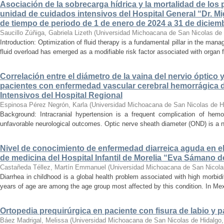
Asociación de la sobrecarga hídrica y la mortalidad de los 
unidad de cuidados intensivos del Hospital General “Dr. Mi
de tiempo de periodo de 1 de enero de 2024 a 31 de diciem
Saucillo Zúñiga, Gabriela Lizeth
(
Universidad Michoacana de San Nicolas de 
Introduction: Optimization of fluid therapy is a fundamental pillar in the manag
fluid overload has emerged as a modifiable risk factor associated with organ f
Correlación entre el diámetro de la vaina del nervio óptico 
pacientes con enfermedad vascular cerebral hemorrágica 
Intensivos del Hospital Regional
Espinosa Pérez Negrón, Karla
(
Universidad Michoacana de San Nicolas de H
Background: Intracranial hypertension is a frequent complication of hemo
unfavorable neurological outcomes. Optic nerve sheath diameter (OND) is a no
Nivel de conocimiento de enfermedad diarreica aguda en e
de medicina del Hospital Infantil de Morelia “Eva Sámano 
Castañeda Téllez, Martín Emmanuel
(
Universidad Michoacana de San Nicola
Diarrhea in childhood is a global health problem associated with high morbidi
years of age are among the age group most affected by this condition. In Mexi
Ortopedia prequirúrgica en paciente con fisura de labio y pa
Báez Madrigal, Melissa
(
Universidad Michoacana de San Nicolas de Hidalgo