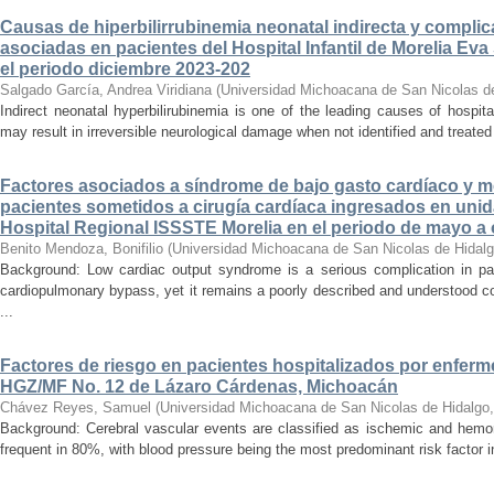
Causas de hiperbilirrubinemia neonatal indirecta y compli
asociadas en pacientes del Hospital Infantil de Morelia E
el periodo diciembre 2023-202
Salgado García, Andrea Viridiana
(
Universidad Michoacana de San Nicolas d
Indirect neonatal hyperbilirubinemia is one of the leading causes of hospita
may result in irreversible neurological damage when not identified and treated 
Factores asociados a síndrome de bajo gasto cardíaco y mo
pacientes sometidos a cirugía cardíaca ingresados en unid
Hospital Regional ISSSTE Morelia en el periodo de mayo a
Benito Mendoza, Bonifilio
(
Universidad Michoacana de San Nicolas de Hidal
Background: Low cardiac output syndrome is a serious complication in pat
cardiopulmonary bypass, yet it remains a poorly described and understood con
...
Factores de riesgo en pacientes hospitalizados por enferm
HGZ/MF No. 12 de Lázaro Cárdenas, Michoacán
Chávez Reyes, Samuel
(
Universidad Michoacana de San Nicolas de Hidalgo
Background: Cerebral vascular events are classified as ischemic and hemor
frequent in 80%, with blood pressure being the most predominant risk factor in 