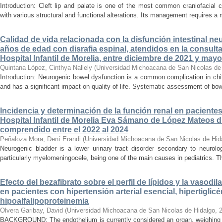
Introduction: Cleft lip and palate is one of the most common craniofacial 
with various structural and functional alterations. Its management requires a m
Calidad de vida relacionada con la disfunción intestinal ne
años de edad con disrafia espinal, atendidos en la consult
Hospital Infantil de Morelia, entre diciembre de 2021 y may
Quintana López, Cinthya Nallely
(
Universidad Michoacana de San Nicolas de
Introduction: Neurogenic bowel dysfunction is a common complication in chi
and has a significant impact on quality of life. Systematic assessment of bow
Incidencia y determinación de la función renal en paciente
Hospital Infantil de Morelia Eva Sámano de López Mateos d
comprendido entre el 2022 al 2024
Peñaloza Mora, Dení Erandi
(
Universidad Michoacana de San Nicolas de Hid
Neurogenic bladder is a lower urinary tract disorder secondary to neurolo
particularly myelomeningocele, being one of the main causes in pediatrics. Thi
Efecto del bezafibrato sobre el perfil de lípidos y la vasodi
en pacientes con hipertensión arterial esencial, hipertiglicé
hipoalfalipoproteinemia
Olvera Garibay, David
(
Universidad Michoacana de San Nicolas de Hidalgo
,
BACKGROUND: The endothelium is currently considered an organ, weighing ap