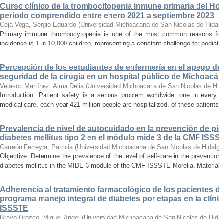
Curso clínico de la trombocitopenia inmune primaria del Hosp
período comprendido entre enero 2021 a septiembre 2023
Ceja Vega, Sergio Eduardo
(
Universidad Michoacana de San Nicolas de Hida
Primary immune thrombocytopenia is one of the most common reasons for p
incidence is 1 in 10,000 children, representing a constant challenge for pedia
Percepción de los estudiantes de enfermería en el apego d
seguridad de la cirugía en un hospital público de Michoac
Velasco Martínez, Alma Delia
(
Universidad Michoacana de San Nicolas de Hi
Introduction. Patient safety is a serious problem worldwide, one in ever
medical care, each year 421 million people are hospitalized, of these patients,
Prevalencia de nivel de autocuidado en la prevención de pi
diabetes mellitus tipo 2 en el módulo mide 3 de la CMF ISS
Carreón Ferreyra, Patricia
(
Universidad Michoacana de San Nicolas de Hidal
Objective: Determine the prevalence of the level of self-care in the prevention
diabetes mellitus in the MIDE 3 module of the CMF ISSSTE Morelia. Material
Adherencia al tratamiento farmacológico de los pacientes di
programa manejo integral de diabetes por etapas en la clíni
ISSSTE
Bravo Orozco, Miguel Ángel
(
Universidad Michoacana de San Nicolas de Hid