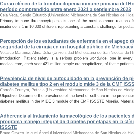
Curso clínico de la trombocitopenia inmune primaria del Hosp
período comprendido entre enero 2021 a septiembre 2023
Ceja Vega, Sergio Eduardo
(
Universidad Michoacana de San Nicolas de Hida
Primary immune thrombocytopenia is one of the most common reasons for p
incidence is 1 in 10,000 children, representing a constant challenge for pedia
Percepción de los estudiantes de enfermería en el apego d
seguridad de la cirugía en un hospital público de Michoac
Velasco Martínez, Alma Delia
(
Universidad Michoacana de San Nicolas de Hi
Introduction. Patient safety is a serious problem worldwide, one in ever
medical care, each year 421 million people are hospitalized, of these patients,
Prevalencia de nivel de autocuidado en la prevención de pi
diabetes mellitus tipo 2 en el módulo mide 3 de la CMF ISS
Carreón Ferreyra, Patricia
(
Universidad Michoacana de San Nicolas de Hidal
Objective: Determine the prevalence of the level of self-care in the prevention
diabetes mellitus in the MIDE 3 module of the CMF ISSSTE Morelia. Material
Adherencia al tratamiento farmacológico de los pacientes di
programa manejo integral de diabetes por etapas en la clíni
ISSSTE
Bravo Orozco, Miguel Ángel
(
Universidad Michoacana de San Nicolas de Hid