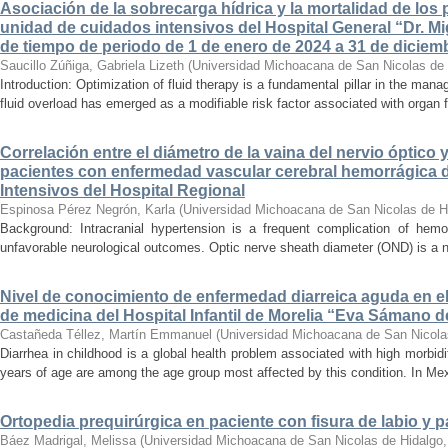
Asociación de la sobrecarga hídrica y la mortalidad de los 
unidad de cuidados intensivos del Hospital General “Dr. Mi
de tiempo de periodo de 1 de enero de 2024 a 31 de diciem
Saucillo Zúñiga, Gabriela Lizeth
(
Universidad Michoacana de San Nicolas de 
Introduction: Optimization of fluid therapy is a fundamental pillar in the manag
fluid overload has emerged as a modifiable risk factor associated with organ f
Correlación entre el diámetro de la vaina del nervio óptico 
pacientes con enfermedad vascular cerebral hemorrágica 
Intensivos del Hospital Regional
Espinosa Pérez Negrón, Karla
(
Universidad Michoacana de San Nicolas de H
Background: Intracranial hypertension is a frequent complication of hemo
unfavorable neurological outcomes. Optic nerve sheath diameter (OND) is a no
Nivel de conocimiento de enfermedad diarreica aguda en e
de medicina del Hospital Infantil de Morelia “Eva Sámano 
Castañeda Téllez, Martín Emmanuel
(
Universidad Michoacana de San Nicola
Diarrhea in childhood is a global health problem associated with high morbidi
years of age are among the age group most affected by this condition. In Mexi
Ortopedia prequirúrgica en paciente con fisura de labio y pa
Báez Madrigal, Melissa
(
Universidad Michoacana de San Nicolas de Hidalgo