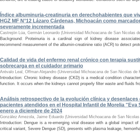
Índice albuminuria-creatinuria en derechohabientes que viv
HGZ MF N°12 Lázaro Cárdenas, Michoacán como marcador
severamente incrementada
Castrejón Lúa, Germán Leonardo
(
Universidad Michoacana de San Nicolas d
Background: Proteinuria is a cardinal sign of kidney disease associat
recommend measurement of the albumin-creatinine ratio (ACR) to detect proteinu
Calidad de vida del enfermo renal crónico con terapia susti
sobrecarga en el cuidador primario
Arévalo Leal, Offman Alejandro
(
Universidad Michoacana de San Nicolas de 
Introduction: Chronic kidney disease (CKD) is a medical condition characte
function. It occurs when the kidneys cannot properly filter waste and fluids 
Análisis retrospectivo de la evolución clínica y desenlace
pacientes atendidos en el Hospital Infantil de Morelia “E
enero a diciembre de 2024
González Amezola, Jaime Eduardo
(
Universidad Michoacana de San Nicolas
Introduction: Dengue is a re-emerging viral disease with a global impact of 
critical variant, Severe Dengue (SD), presents with plasma leakage, hemorrhag