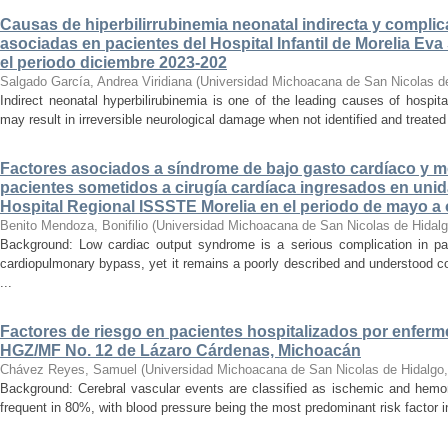
Causas de hiperbilirrubinemia neonatal indirecta y compli
asociadas en pacientes del Hospital Infantil de Morelia E
el periodo diciembre 2023-202
Salgado García, Andrea Viridiana
(
Universidad Michoacana de San Nicolas d
Indirect neonatal hyperbilirubinemia is one of the leading causes of hospita
may result in irreversible neurological damage when not identified and treated 
Factores asociados a síndrome de bajo gasto cardíaco y mo
pacientes sometidos a cirugía cardíaca ingresados en unid
Hospital Regional ISSSTE Morelia en el periodo de mayo a
Benito Mendoza, Bonifilio
(
Universidad Michoacana de San Nicolas de Hidal
Background: Low cardiac output syndrome is a serious complication in pat
cardiopulmonary bypass, yet it remains a poorly described and understood con
...
Factores de riesgo en pacientes hospitalizados por enferm
HGZ/MF No. 12 de Lázaro Cárdenas, Michoacán
Chávez Reyes, Samuel
(
Universidad Michoacana de San Nicolas de Hidalgo
Background: Cerebral vascular events are classified as ischemic and hemor
frequent in 80%, with blood pressure being the most predominant risk factor in 