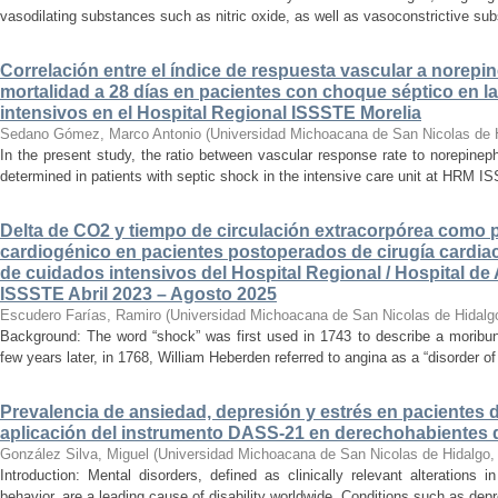
vasodilating substances such as nitric oxide, as well as vasoconstrictive sub
Correlación entre el índice de respuesta vascular a norepin
mortalidad a 28 días en pacientes con choque séptico en l
intensivos en el Hospital Regional ISSSTE Morelia
Sedano Gómez, Marco Antonio
(
Universidad Michoacana de San Nicolas de 
In the present study, the ratio between vascular response rate to norepine
determined in patients with septic shock in the intensive care unit at HRM IS
Delta de CO2 y tiempo de circulación extracorpórea como 
cardiogénico en pacientes postoperados de cirugía cardiac
de cuidados intensivos del Hospital Regional / Hospital de 
ISSSTE Abril 2023 – Agosto 2025
Escudero Farías, Ramiro
(
Universidad Michoacana de San Nicolas de Hidalg
Background: The word “shock” was first used in 1743 to describe a moribun
few years later, in 1768, William Heberden referred to angina as a “disorder of 
Prevalencia de ansiedad, depresión y estrés en pacientes 
aplicación del instrumento DASS-21 en derechohabientes 
González Silva, Miguel
(
Universidad Michoacana de San Nicolas de Hidalgo
Introduction: Mental disorders, defined as clinically relevant alterations 
behavior, are a leading cause of disability worldwide. Conditions such as depr