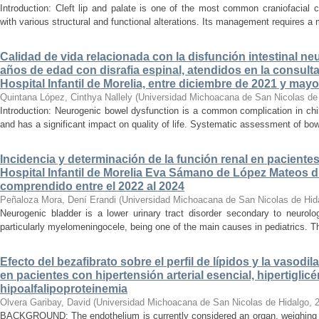
Introduction: Cleft lip and palate is one of the most common craniofacial 
with various structural and functional alterations. Its management requires a m
Calidad de vida relacionada con la disfunción intestinal ne
años de edad con disrafia espinal, atendidos en la consult
Hospital Infantil de Morelia, entre diciembre de 2021 y may
Quintana López, Cinthya Nallely
(
Universidad Michoacana de San Nicolas de
Introduction: Neurogenic bowel dysfunction is a common complication in chi
and has a significant impact on quality of life. Systematic assessment of bow
Incidencia y determinación de la función renal en paciente
Hospital Infantil de Morelia Eva Sámano de López Mateos d
comprendido entre el 2022 al 2024
Peñaloza Mora, Dení Erandi
(
Universidad Michoacana de San Nicolas de Hid
Neurogenic bladder is a lower urinary tract disorder secondary to neurolo
particularly myelomeningocele, being one of the main causes in pediatrics. Thi
Efecto del bezafibrato sobre el perfil de lípidos y la vasodi
en pacientes con hipertensión arterial esencial, hipertiglicé
hipoalfalipoproteinemia
Olvera Garibay, David
(
Universidad Michoacana de San Nicolas de Hidalgo
,
BACKGROUND: The endothelium is currently considered an organ, weighing ap