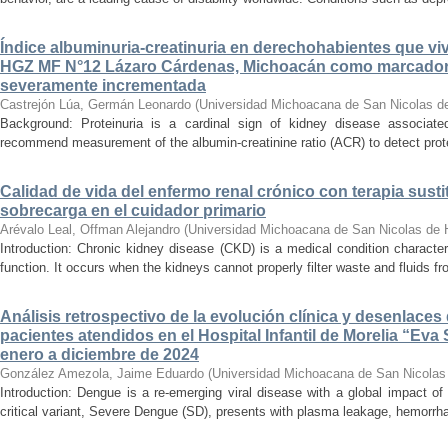
Índice albuminuria-creatinuria en derechohabientes que viv
HGZ MF N°12 Lázaro Cárdenas, Michoacán como marcador
severamente incrementada
Castrejón Lúa, Germán Leonardo
(
Universidad Michoacana de San Nicolas d
Background: Proteinuria is a cardinal sign of kidney disease associat
recommend measurement of the albumin-creatinine ratio (ACR) to detect proteinu
Calidad de vida del enfermo renal crónico con terapia susti
sobrecarga en el cuidador primario
Arévalo Leal, Offman Alejandro
(
Universidad Michoacana de San Nicolas de 
Introduction: Chronic kidney disease (CKD) is a medical condition characte
function. It occurs when the kidneys cannot properly filter waste and fluids 
Análisis retrospectivo de la evolución clínica y desenlace
pacientes atendidos en el Hospital Infantil de Morelia “E
enero a diciembre de 2024
González Amezola, Jaime Eduardo
(
Universidad Michoacana de San Nicolas
Introduction: Dengue is a re-emerging viral disease with a global impact of 
critical variant, Severe Dengue (SD), presents with plasma leakage, hemorrhag