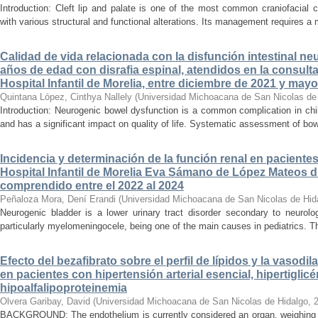
Introduction: Cleft lip and palate is one of the most common craniofacial 
with various structural and functional alterations. Its management requires a m
Calidad de vida relacionada con la disfunción intestinal ne
años de edad con disrafia espinal, atendidos en la consult
Hospital Infantil de Morelia, entre diciembre de 2021 y may
Quintana López, Cinthya Nallely
(
Universidad Michoacana de San Nicolas de
Introduction: Neurogenic bowel dysfunction is a common complication in chi
and has a significant impact on quality of life. Systematic assessment of bow
Incidencia y determinación de la función renal en paciente
Hospital Infantil de Morelia Eva Sámano de López Mateos d
comprendido entre el 2022 al 2024
Peñaloza Mora, Dení Erandi
(
Universidad Michoacana de San Nicolas de Hid
Neurogenic bladder is a lower urinary tract disorder secondary to neurolo
particularly myelomeningocele, being one of the main causes in pediatrics. Thi
Efecto del bezafibrato sobre el perfil de lípidos y la vasodi
en pacientes con hipertensión arterial esencial, hipertiglicé
hipoalfalipoproteinemia
Olvera Garibay, David
(
Universidad Michoacana de San Nicolas de Hidalgo
,
BACKGROUND: The endothelium is currently considered an organ, weighing ap