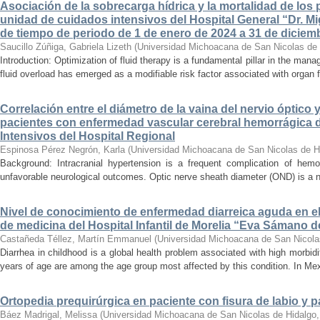
Asociación de la sobrecarga hídrica y la mortalidad de los 
unidad de cuidados intensivos del Hospital General “Dr. Mi
de tiempo de periodo de 1 de enero de 2024 a 31 de diciem
Saucillo Zúñiga, Gabriela Lizeth
(
Universidad Michoacana de San Nicolas de 
Introduction: Optimization of fluid therapy is a fundamental pillar in the manag
fluid overload has emerged as a modifiable risk factor associated with organ f
Correlación entre el diámetro de la vaina del nervio óptico 
pacientes con enfermedad vascular cerebral hemorrágica 
Intensivos del Hospital Regional
Espinosa Pérez Negrón, Karla
(
Universidad Michoacana de San Nicolas de H
Background: Intracranial hypertension is a frequent complication of hemo
unfavorable neurological outcomes. Optic nerve sheath diameter (OND) is a no
Nivel de conocimiento de enfermedad diarreica aguda en e
de medicina del Hospital Infantil de Morelia “Eva Sámano 
Castañeda Téllez, Martín Emmanuel
(
Universidad Michoacana de San Nicola
Diarrhea in childhood is a global health problem associated with high morbidi
years of age are among the age group most affected by this condition. In Mexi
Ortopedia prequirúrgica en paciente con fisura de labio y pa
Báez Madrigal, Melissa
(
Universidad Michoacana de San Nicolas de Hidalgo