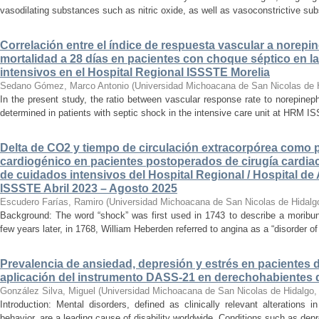
vasodilating substances such as nitric oxide, as well as vasoconstrictive sub
Correlación entre el índice de respuesta vascular a norepin
mortalidad a 28 días en pacientes con choque séptico en l
intensivos en el Hospital Regional ISSSTE Morelia
Sedano Gómez, Marco Antonio
(
Universidad Michoacana de San Nicolas de 
In the present study, the ratio between vascular response rate to norepine
determined in patients with septic shock in the intensive care unit at HRM IS
Delta de CO2 y tiempo de circulación extracorpórea como 
cardiogénico en pacientes postoperados de cirugía cardiac
de cuidados intensivos del Hospital Regional / Hospital de 
ISSSTE Abril 2023 – Agosto 2025
Escudero Farías, Ramiro
(
Universidad Michoacana de San Nicolas de Hidalg
Background: The word “shock” was first used in 1743 to describe a moribun
few years later, in 1768, William Heberden referred to angina as a “disorder of 
Prevalencia de ansiedad, depresión y estrés en pacientes 
aplicación del instrumento DASS-21 en derechohabientes 
González Silva, Miguel
(
Universidad Michoacana de San Nicolas de Hidalgo
Introduction: Mental disorders, defined as clinically relevant alterations 
behavior, are a leading cause of disability worldwide. Conditions such as depr