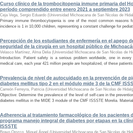
Curso clínico de la trombocitopenia inmune primaria del Hosp
período comprendido entre enero 2021 a septiembre 2023
Ceja Vega, Sergio Eduardo
(
Universidad Michoacana de San Nicolas de Hida
Primary immune thrombocytopenia is one of the most common reasons for p
incidence is 1 in 10,000 children, representing a constant challenge for pedia
Percepción de los estudiantes de enfermería en el apego d
seguridad de la cirugía en un hospital público de Michoac
Velasco Martínez, Alma Delia
(
Universidad Michoacana de San Nicolas de Hi
Introduction. Patient safety is a serious problem worldwide, one in ever
medical care, each year 421 million people are hospitalized, of these patients,
Prevalencia de nivel de autocuidado en la prevención de pi
diabetes mellitus tipo 2 en el módulo mide 3 de la CMF ISS
Carreón Ferreyra, Patricia
(
Universidad Michoacana de San Nicolas de Hidal
Objective: Determine the prevalence of the level of self-care in the prevention
diabetes mellitus in the MIDE 3 module of the CMF ISSSTE Morelia. Material
Adherencia al tratamiento farmacológico de los pacientes di
programa manejo integral de diabetes por etapas en la clíni
ISSSTE
Bravo Orozco, Miguel Ángel
(
Universidad Michoacana de San Nicolas de Hid