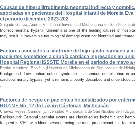
Causas de hiperbilirrubinemia neonatal indirecta y compli
asociadas en pacientes del Hospital Infantil de Morelia E
el periodo diciembre 2023-202
Salgado García, Andrea Viridiana
(
Universidad Michoacana de San Nicolas d
Indirect neonatal hyperbilirubinemia is one of the leading causes of hospita
may result in irreversible neurological damage when not identified and treated 
Factores asociados a síndrome de bajo gasto cardíaco y mo
pacientes sometidos a cirugía cardíaca ingresados en unid
Hospital Regional ISSSTE Morelia en el periodo de mayo a
Benito Mendoza, Bonifilio
(
Universidad Michoacana de San Nicolas de Hidal
Background: Low cardiac output syndrome is a serious complication in pat
cardiopulmonary bypass, yet it remains a poorly described and understood con
...
Factores de riesgo en pacientes hospitalizados por enferm
HGZ/MF No. 12 de Lázaro Cárdenas, Michoacán
Chávez Reyes, Samuel
(
Universidad Michoacana de San Nicolas de Hidalgo
Background: Cerebral vascular events are classified as ischemic and hemor
frequent in 80%, with blood pressure being the most predominant risk factor in 