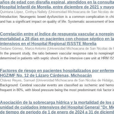
años de edad con disrafia espinal, atendidos en la consult
Hospital Infantil de Morelia, entre diciembre de 2021 y may
Quintana López, Cinthya Nallely
(
Universidad Michoacana de San Nicolas de
Introduction: Neurogenic bowel dysfunction is a common complication in chi
and has a significant impact on quality of life. Systematic assessment of bow
Correlación entre el índice de respuesta vascular a norepin
mortalidad a 28 días en pacientes con choque séptico en l
intensivos en el Hospital Regional ISSSTE Morelia
Sedano Gómez, Marco Antonio
(
Universidad Michoacana de San Nicolas de 
In the present study, the ratio between vascular response rate to norepine
determined in patients with septic shock in the intensive care unit at HRM IS
Factores de riesgo en pacientes hospitalizados por enferm
HGZ/MF No. 12 de Lázaro Cárdenas, Michoacán
Chávez Reyes, Samuel
(
Universidad Michoacana de San Nicolas de Hidalgo
Background: Cerebral vascular events are classified as ischemic and hemor
frequent in 80%, with blood pressure being the most predominant risk factor in 
Asociación de la sobrecarga hídrica y la mortalidad de los 
unidad de cuidados intensivos del Hospital General “Dr. Mi
de tiempo de periodo de 1 de enero de 2024 a 31 de diciem