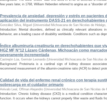
few years later, in 1768, William Heberden referred to angina as a “disorder of 
Prevalencia de ansiedad, depresión y estrés en pacientes 
aplicación del instrumento DASS-21 en derechohabientes 
González Silva, Miguel
(
Universidad Michoacana de San Nicolas de Hidalgo
Introduction: Mental disorders, defined as clinically relevant alterations 
behavior, are a leading cause of disability worldwide. Conditions such as depr
Índice albuminuria-creatinuria en derechohabientes que viv
HGZ MF N°12 Lázaro Cárdenas, Michoacán como marcador
severamente incrementada
Castrejón Lúa, Germán Leonardo
(
Universidad Michoacana de San Nicolas d
Background: Proteinuria is a cardinal sign of kidney disease associat
recommend measurement of the albumin-creatinine ratio (ACR) to detect proteinu
Calidad de vida del enfermo renal crónico con terapia susti
sobrecarga en el cuidador primario
Arévalo Leal, Offman Alejandro
(
Universidad Michoacana de San Nicolas de 
Introduction: Chronic kidney disease (CKD) is a medical condition characte
function. It occurs when the kidneys cannot properly filter waste and fluids 