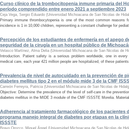
Curso clínico de la trombocitopenia inmune primaria del Hosp
período comprendido entre enero 2021 a septiembre 2023
Ceja Vega, Sergio Eduardo
(
Universidad Michoacana de San Nicolas de Hida
Primary immune thrombocytopenia is one of the most common reasons for p
incidence is 1 in 10,000 children, representing a constant challenge for pedia
Percepción de los estudiantes de enfermería en el apego d
seguridad de la cirugía en un hospital público de Michoac
Velasco Martínez, Alma Delia
(
Universidad Michoacana de San Nicolas de Hi
Introduction. Patient safety is a serious problem worldwide, one in ever
medical care, each year 421 million people are hospitalized, of these patients,
Prevalencia de nivel de autocuidado en la prevención de pi
diabetes mellitus tipo 2 en el módulo mide 3 de la CMF ISS
Carreón Ferreyra, Patricia
(
Universidad Michoacana de San Nicolas de Hidal
Objective: Determine the prevalence of the level of self-care in the prevention
diabetes mellitus in the MIDE 3 module of the CMF ISSSTE Morelia. Material
Adherencia al tratamiento farmacológico de los pacientes di
programa manejo integral de diabetes por etapas en la clíni
ISSSTE
Bravo Orozco, Miguel Ángel
(
Universidad Michoacana de San Nicolas de Hid