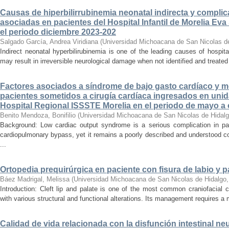
Causas de hiperbilirrubinemia neonatal indirecta y compli
asociadas en pacientes del Hospital Infantil de Morelia E
el periodo diciembre 2023-202
Salgado García, Andrea Viridiana
(
Universidad Michoacana de San Nicolas d
Indirect neonatal hyperbilirubinemia is one of the leading causes of hospita
may result in irreversible neurological damage when not identified and treated 
Factores asociados a síndrome de bajo gasto cardíaco y mo
pacientes sometidos a cirugía cardíaca ingresados en unid
Hospital Regional ISSSTE Morelia en el periodo de mayo a
Benito Mendoza, Bonifilio
(
Universidad Michoacana de San Nicolas de Hidal
Background: Low cardiac output syndrome is a serious complication in pat
cardiopulmonary bypass, yet it remains a poorly described and understood con
...
Ortopedia prequirúrgica en paciente con fisura de labio y pa
Báez Madrigal, Melissa
(
Universidad Michoacana de San Nicolas de Hidalgo
Introduction: Cleft lip and palate is one of the most common craniofacial 
with various structural and functional alterations. Its management requires a m
Calidad de vida relacionada con la disfunción intestinal ne