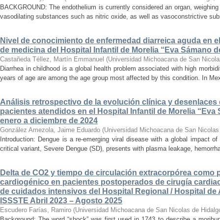
BACKGROUND: The endothelium is currently considered an organ, weighing ap
vasodilating substances such as nitric oxide, as well as vasoconstrictive sub
Nivel de conocimiento de enfermedad diarreica aguda en e
de medicina del Hospital Infantil de Morelia “Eva Sámano 
Castañeda Téllez, Martín Emmanuel
(
Universidad Michoacana de San Nicola
Diarrhea in childhood is a global health problem associated with high morbidi
years of age are among the age group most affected by this condition. In Mexi
Análisis retrospectivo de la evolución clínica y desenlace
pacientes atendidos en el Hospital Infantil de Morelia “E
enero a diciembre de 2024
González Amezola, Jaime Eduardo
(
Universidad Michoacana de San Nicolas
Introduction: Dengue is a re-emerging viral disease with a global impact of 
critical variant, Severe Dengue (SD), presents with plasma leakage, hemorrhag
Delta de CO2 y tiempo de circulación extracorpórea como 
cardiogénico en pacientes postoperados de cirugía cardiac
de cuidados intensivos del Hospital Regional / Hospital de 
ISSSTE Abril 2023 – Agosto 2025
Escudero Farías, Ramiro
(
Universidad Michoacana de San Nicolas de Hidalg
Background: The word “shock” was first used in 1743 to describe a moribun