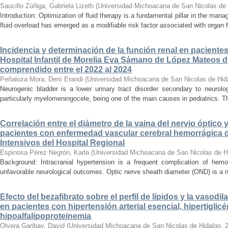
Saucillo Zúñiga, Gabriela Lizeth
(
Universidad Michoacana de San Nicolas de 
Introduction: Optimization of fluid therapy is a fundamental pillar in the manag
fluid overload has emerged as a modifiable risk factor associated with organ f
Incidencia y determinación de la función renal en paciente
Hospital Infantil de Morelia Eva Sámano de López Mateos d
comprendido entre el 2022 al 2024
Peñaloza Mora, Dení Erandi
(
Universidad Michoacana de San Nicolas de Hid
Neurogenic bladder is a lower urinary tract disorder secondary to neurolo
particularly myelomeningocele, being one of the main causes in pediatrics. Thi
Correlación entre el diámetro de la vaina del nervio óptico 
pacientes con enfermedad vascular cerebral hemorrágica 
Intensivos del Hospital Regional
Espinosa Pérez Negrón, Karla
(
Universidad Michoacana de San Nicolas de H
Background: Intracranial hypertension is a frequent complication of hemo
unfavorable neurological outcomes. Optic nerve sheath diameter (OND) is a no
Efecto del bezafibrato sobre el perfil de lípidos y la vasodi
en pacientes con hipertensión arterial esencial, hipertiglicé
hipoalfalipoproteinemia
Olvera Garibay, David
(
Universidad Michoacana de San Nicolas de Hidalgo
,