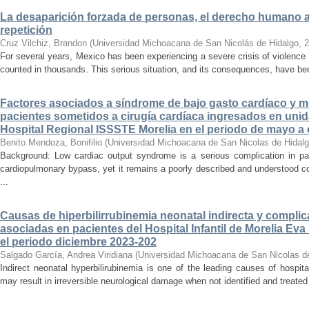
La desaparición forzada de personas, el derecho humano a la
repetición
Cruz Vilchiz, Brandon
(
Universidad Michoacana de San Nicolás de Hidalgo
,
2
For several years, Mexico has been experiencing a severe crisis of violence 
counted in thousands. This serious situation, and its consequences, have be
Factores asociados a síndrome de bajo gasto cardíaco y mo
pacientes sometidos a cirugía cardíaca ingresados en unid
Hospital Regional ISSSTE Morelia en el periodo de mayo a
Benito Mendoza, Bonifilio
(
Universidad Michoacana de San Nicolas de Hidal
Background: Low cardiac output syndrome is a serious complication in pat
cardiopulmonary bypass, yet it remains a poorly described and understood con
...
Causas de hiperbilirrubinemia neonatal indirecta y compli
asociadas en pacientes del Hospital Infantil de Morelia E
el periodo diciembre 2023-202
Salgado García, Andrea Viridiana
(
Universidad Michoacana de San Nicolas d
Indirect neonatal hyperbilirubinemia is one of the leading causes of hospita
may result in irreversible neurological damage when not identified and treated 