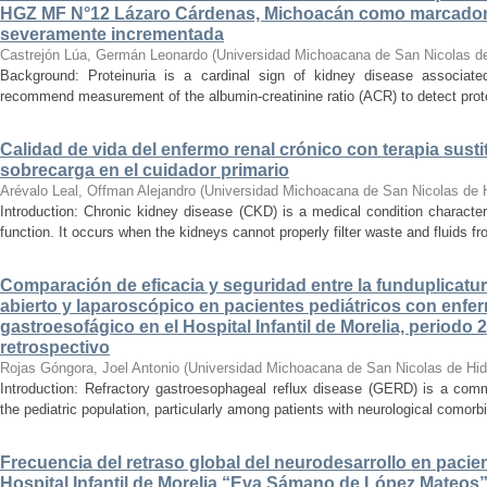
HGZ MF N°12 Lázaro Cárdenas, Michoacán como marcador
severamente incrementada
Castrejón Lúa, Germán Leonardo
(
Universidad Michoacana de San Nicolas d
Background: Proteinuria is a cardinal sign of kidney disease associat
recommend measurement of the albumin-creatinine ratio (ACR) to detect proteinu
Calidad de vida del enfermo renal crónico con terapia susti
sobrecarga en el cuidador primario
Arévalo Leal, Offman Alejandro
(
Universidad Michoacana de San Nicolas de 
Introduction: Chronic kidney disease (CKD) is a medical condition characte
function. It occurs when the kidneys cannot properly filter waste and fluids 
Comparación de eficacia y seguridad entre la funduplicatur
abierto y laparoscópico en pacientes pediátricos con enfer
gastroesofágico en el Hospital Infantil de Morelia, periodo
retrospectivo
Rojas Góngora, Joel Antonio
(
Universidad Michoacana de San Nicolas de Hid
Introduction: Refractory gastroesophageal reflux disease (GERD) is a commo
the pediatric population, particularly among patients with neurological comorbid
Frecuencia del retraso global del neurodesarrollo en pacien
Hospital Infantil de Morelia “Eva Sámano de López Mateos