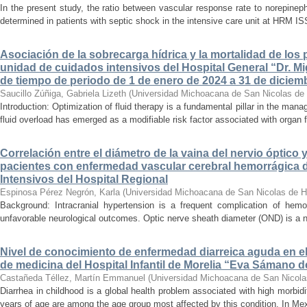
In the present study, the ratio between vascular response rate to norepine
determined in patients with septic shock in the intensive care unit at HRM IS
Asociación de la sobrecarga hídrica y la mortalidad de los 
unidad de cuidados intensivos del Hospital General “Dr. Mi
de tiempo de periodo de 1 de enero de 2024 a 31 de diciem
Saucillo Zúñiga, Gabriela Lizeth
(
Universidad Michoacana de San Nicolas de 
Introduction: Optimization of fluid therapy is a fundamental pillar in the manag
fluid overload has emerged as a modifiable risk factor associated with organ f
Correlación entre el diámetro de la vaina del nervio óptico 
pacientes con enfermedad vascular cerebral hemorrágica 
Intensivos del Hospital Regional
Espinosa Pérez Negrón, Karla
(
Universidad Michoacana de San Nicolas de H
Background: Intracranial hypertension is a frequent complication of hemo
unfavorable neurological outcomes. Optic nerve sheath diameter (OND) is a no
Nivel de conocimiento de enfermedad diarreica aguda en e
de medicina del Hospital Infantil de Morelia “Eva Sámano 
Castañeda Téllez, Martín Emmanuel
(
Universidad Michoacana de San Nicola
Diarrhea in childhood is a global health problem associated with high morbidi
years of age are among the age group most affected by this condition. In Mexi