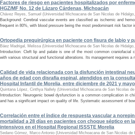
Factores de riesgo en pacientes hospitalizados por enferm
HGZ/MF No. 12 de Lázaro Cárdenas, Michoacán
Chávez Reyes, Samuel
(
Universidad Michoacana de San Nicolas de Hidalgo
Background: Cerebral vascular events are classified as ischemic and hemor
frequent in 80%, with blood pressure being the most predominant risk factor in 
Ortopedia prequirúrgica en paciente con fisura de labio y pa
Báez Madrigal, Melissa
(
Universidad Michoacana de San Nicolas de Hidalgo
Introduction: Cleft lip and palate is one of the most common craniofacial 
with various structural and functional alterations. Its management requires a m
Calidad de vida relacionada con la disfunción intestinal ne
años de edad con disrafia espinal, atendidos en la consult
Hospital Infantil de Morelia, entre diciembre de 2021 y may
Quintana López, Cinthya Nallely
(
Universidad Michoacana de San Nicolas de
Introduction: Neurogenic bowel dysfunction is a common complication in chi
and has a significant impact on quality of life. Systematic assessment of bow
Correlación entre el índice de respuesta vascular a norepin
mortalidad a 28 días en pacientes con choque séptico en l
intensivos en el Hospital Regional ISSSTE Morelia
Sedano Gómez, Marco Antonio
(
Universidad Michoacana de San Nicolas de 