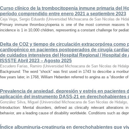
Curso clínico de la trombocitopenia inmune primaria del Hosp
período comprendido entre enero 2021 a septiembre 2023
Ceja Vega, Sergio Eduardo
(
Universidad Michoacana de San Nicolas de Hida
Primary immune thrombocytopenia is one of the most common reasons for p
incidence is 1 in 10,000 children, representing a constant challenge for pedia
Delta de CO2 y tiempo de circulación extracorpórea como 
cardiogénico en pacientes postoperados de cirugía cardiac
de cuidados intensivos del Hospital Regional / Hospital de 
ISSSTE Abril 2023 – Agosto 2025
Escudero Farías, Ramiro
(
Universidad Michoacana de San Nicolas de Hidalg
Background: The word “shock” was first used in 1743 to describe a moribun
few years later, in 1768, William Heberden referred to angina as a “disorder of 
Prevalencia de ansiedad, depresión y estrés en pacientes 
aplicación del instrumento DASS-21 en derechohabientes 
González Silva, Miguel
(
Universidad Michoacana de San Nicolas de Hidalgo
Introduction: Mental disorders, defined as clinically relevant alterations 
behavior, are a leading cause of disability worldwide. Conditions such as depr
Índice albuminuria-creatinuria en derechohabientes que viv