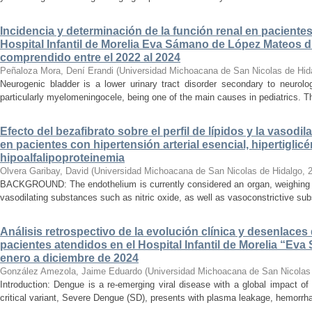
Incidencia y determinación de la función renal en paciente
Hospital Infantil de Morelia Eva Sámano de López Mateos d
comprendido entre el 2022 al 2024
Peñaloza Mora, Dení Erandi
(
Universidad Michoacana de San Nicolas de Hid
Neurogenic bladder is a lower urinary tract disorder secondary to neurolo
particularly myelomeningocele, being one of the main causes in pediatrics. Thi
Efecto del bezafibrato sobre el perfil de lípidos y la vasodi
en pacientes con hipertensión arterial esencial, hipertiglicé
hipoalfalipoproteinemia
Olvera Garibay, David
(
Universidad Michoacana de San Nicolas de Hidalgo
,
BACKGROUND: The endothelium is currently considered an organ, weighing ap
vasodilating substances such as nitric oxide, as well as vasoconstrictive sub
Análisis retrospectivo de la evolución clínica y desenlace
pacientes atendidos en el Hospital Infantil de Morelia “E
enero a diciembre de 2024
González Amezola, Jaime Eduardo
(
Universidad Michoacana de San Nicolas
Introduction: Dengue is a re-emerging viral disease with a global impact of 
critical variant, Severe Dengue (SD), presents with plasma leakage, hemorrhag