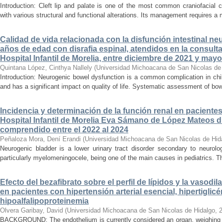
Introduction: Cleft lip and palate is one of the most common craniofacial 
with various structural and functional alterations. Its management requires a m
Calidad de vida relacionada con la disfunción intestinal ne
años de edad con disrafia espinal, atendidos en la consult
Hospital Infantil de Morelia, entre diciembre de 2021 y may
Quintana López, Cinthya Nallely
(
Universidad Michoacana de San Nicolas de
Introduction: Neurogenic bowel dysfunction is a common complication in chi
and has a significant impact on quality of life. Systematic assessment of bow
Incidencia y determinación de la función renal en paciente
Hospital Infantil de Morelia Eva Sámano de López Mateos d
comprendido entre el 2022 al 2024
Peñaloza Mora, Dení Erandi
(
Universidad Michoacana de San Nicolas de Hid
Neurogenic bladder is a lower urinary tract disorder secondary to neurolo
particularly myelomeningocele, being one of the main causes in pediatrics. Thi
Efecto del bezafibrato sobre el perfil de lípidos y la vasodi
en pacientes con hipertensión arterial esencial, hipertiglicé
hipoalfalipoproteinemia
Olvera Garibay, David
(
Universidad Michoacana de San Nicolas de Hidalgo
,
BACKGROUND: The endothelium is currently considered an organ, weighing ap