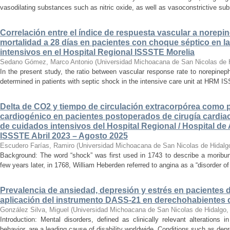
vasodilating substances such as nitric oxide, as well as vasoconstrictive sub
Correlación entre el índice de respuesta vascular a norepin
mortalidad a 28 días en pacientes con choque séptico en l
intensivos en el Hospital Regional ISSSTE Morelia
Sedano Gómez, Marco Antonio
(
Universidad Michoacana de San Nicolas de 
In the present study, the ratio between vascular response rate to norepine
determined in patients with septic shock in the intensive care unit at HRM IS
Delta de CO2 y tiempo de circulación extracorpórea como 
cardiogénico en pacientes postoperados de cirugía cardiac
de cuidados intensivos del Hospital Regional / Hospital de 
ISSSTE Abril 2023 – Agosto 2025
Escudero Farías, Ramiro
(
Universidad Michoacana de San Nicolas de Hidalg
Background: The word “shock” was first used in 1743 to describe a moribun
few years later, in 1768, William Heberden referred to angina as a “disorder of 
Prevalencia de ansiedad, depresión y estrés en pacientes 
aplicación del instrumento DASS-21 en derechohabientes 
González Silva, Miguel
(
Universidad Michoacana de San Nicolas de Hidalgo
Introduction: Mental disorders, defined as clinically relevant alterations 
behavior, are a leading cause of disability worldwide. Conditions such as depr