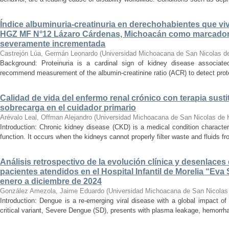
Índice albuminuria-creatinuria en derechohabientes que viv
HGZ MF N°12 Lázaro Cárdenas, Michoacán como marcador
severamente incrementada
Castrejón Lúa, Germán Leonardo
(
Universidad Michoacana de San Nicolas d
Background: Proteinuria is a cardinal sign of kidney disease associat
recommend measurement of the albumin-creatinine ratio (ACR) to detect proteinu
Calidad de vida del enfermo renal crónico con terapia susti
sobrecarga en el cuidador primario
Arévalo Leal, Offman Alejandro
(
Universidad Michoacana de San Nicolas de 
Introduction: Chronic kidney disease (CKD) is a medical condition characte
function. It occurs when the kidneys cannot properly filter waste and fluids 
Análisis retrospectivo de la evolución clínica y desenlace
pacientes atendidos en el Hospital Infantil de Morelia “E
enero a diciembre de 2024
González Amezola, Jaime Eduardo
(
Universidad Michoacana de San Nicolas
Introduction: Dengue is a re-emerging viral disease with a global impact of 
critical variant, Severe Dengue (SD), presents with plasma leakage, hemorrhag