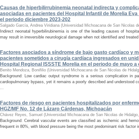
Causas de hiperbilirrubinemia neonatal indirecta y compli
asociadas en pacientes del Hospital Infantil de Morelia E
el periodo diciembre 2023-202
Salgado García, Andrea Viridiana
(
Universidad Michoacana de San Nicolas d
Indirect neonatal hyperbilirubinemia is one of the leading causes of hospita
may result in irreversible neurological damage when not identified and treated 
Factores asociados a síndrome de bajo gasto cardíaco y mo
pacientes sometidos a cirugía cardíaca ingresados en unid
Hospital Regional ISSSTE Morelia en el periodo de mayo a
Benito Mendoza, Bonifilio
(
Universidad Michoacana de San Nicolas de Hidal
Background: Low cardiac output syndrome is a serious complication in pat
cardiopulmonary bypass, yet it remains a poorly described and understood con
...
Factores de riesgo en pacientes hospitalizados por enferm
HGZ/MF No. 12 de Lázaro Cárdenas, Michoacán
Chávez Reyes, Samuel
(
Universidad Michoacana de San Nicolas de Hidalgo
Background: Cerebral vascular events are classified as ischemic and hemor
frequent in 80%, with blood pressure being the most predominant risk factor in 