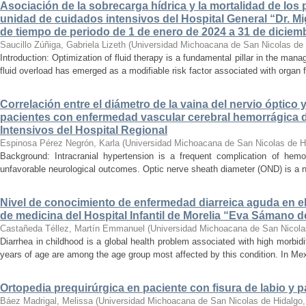
Asociación de la sobrecarga hídrica y la mortalidad de los 
unidad de cuidados intensivos del Hospital General “Dr. Mi
de tiempo de periodo de 1 de enero de 2024 a 31 de diciem
Saucillo Zúñiga, Gabriela Lizeth
(
Universidad Michoacana de San Nicolas de 
Introduction: Optimization of fluid therapy is a fundamental pillar in the manag
fluid overload has emerged as a modifiable risk factor associated with organ f
Correlación entre el diámetro de la vaina del nervio óptico 
pacientes con enfermedad vascular cerebral hemorrágica 
Intensivos del Hospital Regional
Espinosa Pérez Negrón, Karla
(
Universidad Michoacana de San Nicolas de H
Background: Intracranial hypertension is a frequent complication of hemo
unfavorable neurological outcomes. Optic nerve sheath diameter (OND) is a no
Nivel de conocimiento de enfermedad diarreica aguda en e
de medicina del Hospital Infantil de Morelia “Eva Sámano 
Castañeda Téllez, Martín Emmanuel
(
Universidad Michoacana de San Nicola
Diarrhea in childhood is a global health problem associated with high morbidi
years of age are among the age group most affected by this condition. In Mexi
Ortopedia prequirúrgica en paciente con fisura de labio y pa
Báez Madrigal, Melissa
(
Universidad Michoacana de San Nicolas de Hidalgo