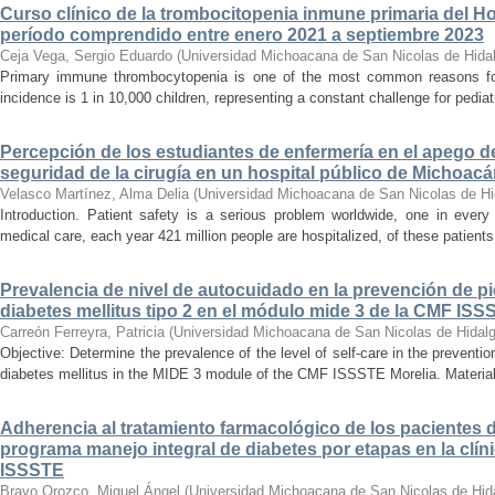
Curso clínico de la trombocitopenia inmune primaria del Hosp
período comprendido entre enero 2021 a septiembre 2023
Ceja Vega, Sergio Eduardo
(
Universidad Michoacana de San Nicolas de Hida
Primary immune thrombocytopenia is one of the most common reasons for p
incidence is 1 in 10,000 children, representing a constant challenge for pedia
Percepción de los estudiantes de enfermería en el apego d
seguridad de la cirugía en un hospital público de Michoac
Velasco Martínez, Alma Delia
(
Universidad Michoacana de San Nicolas de Hi
Introduction. Patient safety is a serious problem worldwide, one in ever
medical care, each year 421 million people are hospitalized, of these patients,
Prevalencia de nivel de autocuidado en la prevención de pi
diabetes mellitus tipo 2 en el módulo mide 3 de la CMF ISS
Carreón Ferreyra, Patricia
(
Universidad Michoacana de San Nicolas de Hidal
Objective: Determine the prevalence of the level of self-care in the prevention
diabetes mellitus in the MIDE 3 module of the CMF ISSSTE Morelia. Material
Adherencia al tratamiento farmacológico de los pacientes di
programa manejo integral de diabetes por etapas en la clíni
ISSSTE
Bravo Orozco, Miguel Ángel
(
Universidad Michoacana de San Nicolas de Hid