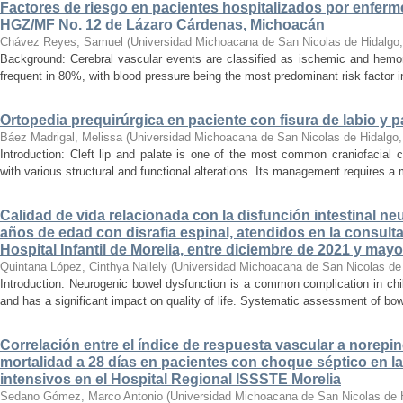
Factores de riesgo en pacientes hospitalizados por enferm
HGZ/MF No. 12 de Lázaro Cárdenas, Michoacán
Chávez Reyes, Samuel
(
Universidad Michoacana de San Nicolas de Hidalgo
Background: Cerebral vascular events are classified as ischemic and hemor
frequent in 80%, with blood pressure being the most predominant risk factor in 
Ortopedia prequirúrgica en paciente con fisura de labio y pa
Báez Madrigal, Melissa
(
Universidad Michoacana de San Nicolas de Hidalgo
Introduction: Cleft lip and palate is one of the most common craniofacial 
with various structural and functional alterations. Its management requires a m
Calidad de vida relacionada con la disfunción intestinal ne
años de edad con disrafia espinal, atendidos en la consult
Hospital Infantil de Morelia, entre diciembre de 2021 y may
Quintana López, Cinthya Nallely
(
Universidad Michoacana de San Nicolas de
Introduction: Neurogenic bowel dysfunction is a common complication in chi
and has a significant impact on quality of life. Systematic assessment of bow
Correlación entre el índice de respuesta vascular a norepin
mortalidad a 28 días en pacientes con choque séptico en l
intensivos en el Hospital Regional ISSSTE Morelia
Sedano Gómez, Marco Antonio
(
Universidad Michoacana de San Nicolas de 