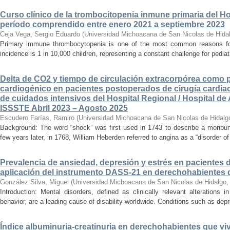
Curso clínico de la trombocitopenia inmune primaria del Hosp
período comprendido entre enero 2021 a septiembre 2023
Ceja Vega, Sergio Eduardo
(
Universidad Michoacana de San Nicolas de Hida
Primary immune thrombocytopenia is one of the most common reasons for p
incidence is 1 in 10,000 children, representing a constant challenge for pedia
Delta de CO2 y tiempo de circulación extracorpórea como 
cardiogénico en pacientes postoperados de cirugía cardiac
de cuidados intensivos del Hospital Regional / Hospital de 
ISSSTE Abril 2023 – Agosto 2025
Escudero Farías, Ramiro
(
Universidad Michoacana de San Nicolas de Hidalg
Background: The word “shock” was first used in 1743 to describe a moribun
few years later, in 1768, William Heberden referred to angina as a “disorder of 
Prevalencia de ansiedad, depresión y estrés en pacientes 
aplicación del instrumento DASS-21 en derechohabientes 
González Silva, Miguel
(
Universidad Michoacana de San Nicolas de Hidalgo
Introduction: Mental disorders, defined as clinically relevant alterations 
behavior, are a leading cause of disability worldwide. Conditions such as depr
Índice albuminuria-creatinuria en derechohabientes que viv