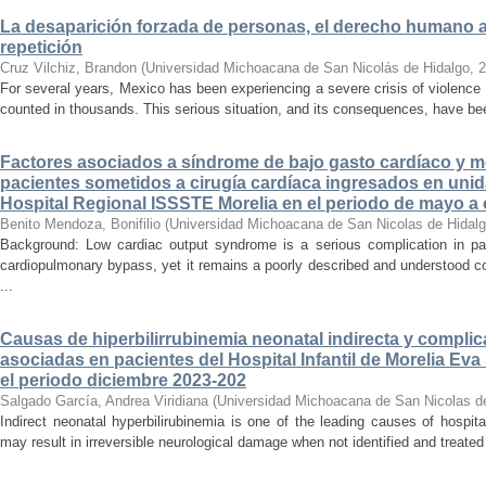
La desaparición forzada de personas, el derecho humano a la
repetición
Cruz Vilchiz, Brandon
(
Universidad Michoacana de San Nicolás de Hidalgo
,
2
For several years, Mexico has been experiencing a severe crisis of violence 
counted in thousands. This serious situation, and its consequences, have be
Factores asociados a síndrome de bajo gasto cardíaco y mo
pacientes sometidos a cirugía cardíaca ingresados en unid
Hospital Regional ISSSTE Morelia en el periodo de mayo a
Benito Mendoza, Bonifilio
(
Universidad Michoacana de San Nicolas de Hidal
Background: Low cardiac output syndrome is a serious complication in pat
cardiopulmonary bypass, yet it remains a poorly described and understood con
...
Causas de hiperbilirrubinemia neonatal indirecta y compli
asociadas en pacientes del Hospital Infantil de Morelia E
el periodo diciembre 2023-202
Salgado García, Andrea Viridiana
(
Universidad Michoacana de San Nicolas d
Indirect neonatal hyperbilirubinemia is one of the leading causes of hospita
may result in irreversible neurological damage when not identified and treated 