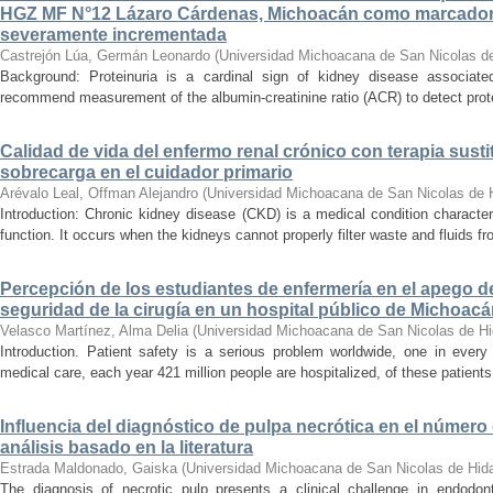
HGZ MF N°12 Lázaro Cárdenas, Michoacán como marcador
severamente incrementada
Castrejón Lúa, Germán Leonardo
(
Universidad Michoacana de San Nicolas d
Background: Proteinuria is a cardinal sign of kidney disease associat
recommend measurement of the albumin-creatinine ratio (ACR) to detect proteinu
Calidad de vida del enfermo renal crónico con terapia susti
sobrecarga en el cuidador primario
Arévalo Leal, Offman Alejandro
(
Universidad Michoacana de San Nicolas de 
Introduction: Chronic kidney disease (CKD) is a medical condition characte
function. It occurs when the kidneys cannot properly filter waste and fluids 
Percepción de los estudiantes de enfermería en el apego d
seguridad de la cirugía en un hospital público de Michoac
Velasco Martínez, Alma Delia
(
Universidad Michoacana de San Nicolas de Hi
Introduction. Patient safety is a serious problem worldwide, one in ever
medical care, each year 421 million people are hospitalized, of these patients,
Influencia del diagnóstico de pulpa necrótica en el número
análisis basado en la literatura
Estrada Maldonado, Gaiska
(
Universidad Michoacana de San Nicolas de Hid
The diagnosis of necrotic pulp presents a clinical challenge in endodon