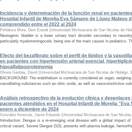
Incidencia y determinación de la función renal en paciente
Hospital Infantil de Morelia Eva Sámano de López Mateos d
comprendido entre el 2022 al 2024
Peñaloza Mora, Dení Erandi
(
Universidad Michoacana de San Nicolas de Hid
Neurogenic bladder is a lower urinary tract disorder secondary to neurolo
particularly myelomeningocele, being one of the main causes in pediatrics. Thi
Efecto del bezafibrato sobre el perfil de lípidos y la vasodi
en pacientes con hipertensión arterial esencial, hipertiglicé
hipoalfalipoproteinemia
Olvera Garibay, David
(
Universidad Michoacana de San Nicolas de Hidalgo
,
BACKGROUND: The endothelium is currently considered an organ, weighing ap
vasodilating substances such as nitric oxide, as well as vasoconstrictive sub
Análisis retrospectivo de la evolución clínica y desenlace
pacientes atendidos en el Hospital Infantil de Morelia “E
enero a diciembre de 2024
González Amezola, Jaime Eduardo
(
Universidad Michoacana de San Nicolas
Introduction: Dengue is a re-emerging viral disease with a global impact of 
critical variant, Severe Dengue (SD), presents with plasma leakage, hemorrhag