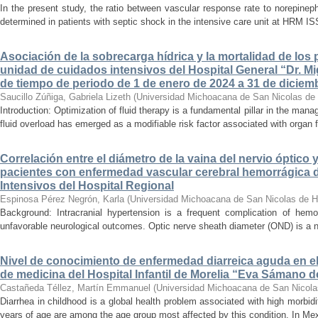
In the present study, the ratio between vascular response rate to norepine
determined in patients with septic shock in the intensive care unit at HRM IS
Asociación de la sobrecarga hídrica y la mortalidad de los 
unidad de cuidados intensivos del Hospital General “Dr. Mi
de tiempo de periodo de 1 de enero de 2024 a 31 de diciem
Saucillo Zúñiga, Gabriela Lizeth
(
Universidad Michoacana de San Nicolas de 
Introduction: Optimization of fluid therapy is a fundamental pillar in the manag
fluid overload has emerged as a modifiable risk factor associated with organ f
Correlación entre el diámetro de la vaina del nervio óptico 
pacientes con enfermedad vascular cerebral hemorrágica 
Intensivos del Hospital Regional
Espinosa Pérez Negrón, Karla
(
Universidad Michoacana de San Nicolas de H
Background: Intracranial hypertension is a frequent complication of hemo
unfavorable neurological outcomes. Optic nerve sheath diameter (OND) is a no
Nivel de conocimiento de enfermedad diarreica aguda en e
de medicina del Hospital Infantil de Morelia “Eva Sámano 
Castañeda Téllez, Martín Emmanuel
(
Universidad Michoacana de San Nicola
Diarrhea in childhood is a global health problem associated with high morbidi
years of age are among the age group most affected by this condition. In Mexi