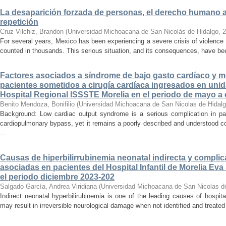
La desaparición forzada de personas, el derecho humano a la
repetición
Cruz Vilchiz, Brandon
(
Universidad Michoacana de San Nicolás de Hidalgo
,
2
For several years, Mexico has been experiencing a severe crisis of violence 
counted in thousands. This serious situation, and its consequences, have be
Factores asociados a síndrome de bajo gasto cardíaco y mo
pacientes sometidos a cirugía cardíaca ingresados en unid
Hospital Regional ISSSTE Morelia en el periodo de mayo a
Benito Mendoza, Bonifilio
(
Universidad Michoacana de San Nicolas de Hidal
Background: Low cardiac output syndrome is a serious complication in pat
cardiopulmonary bypass, yet it remains a poorly described and understood con
...
Causas de hiperbilirrubinemia neonatal indirecta y compli
asociadas en pacientes del Hospital Infantil de Morelia E
el periodo diciembre 2023-202
Salgado García, Andrea Viridiana
(
Universidad Michoacana de San Nicolas d
Indirect neonatal hyperbilirubinemia is one of the leading causes of hospita
may result in irreversible neurological damage when not identified and treated 