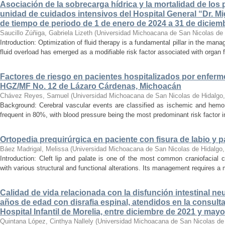
Asociación de la sobrecarga hídrica y la mortalidad de los 
unidad de cuidados intensivos del Hospital General “Dr. Mi
de tiempo de periodo de 1 de enero de 2024 a 31 de diciem
Saucillo Zúñiga, Gabriela Lizeth
(
Universidad Michoacana de San Nicolas de 
Introduction: Optimization of fluid therapy is a fundamental pillar in the manag
fluid overload has emerged as a modifiable risk factor associated with organ f
Factores de riesgo en pacientes hospitalizados por enferm
HGZ/MF No. 12 de Lázaro Cárdenas, Michoacán
Chávez Reyes, Samuel
(
Universidad Michoacana de San Nicolas de Hidalgo
Background: Cerebral vascular events are classified as ischemic and hemor
frequent in 80%, with blood pressure being the most predominant risk factor in 
Ortopedia prequirúrgica en paciente con fisura de labio y pa
Báez Madrigal, Melissa
(
Universidad Michoacana de San Nicolas de Hidalgo
Introduction: Cleft lip and palate is one of the most common craniofacial 
with various structural and functional alterations. Its management requires a m
Calidad de vida relacionada con la disfunción intestinal ne
años de edad con disrafia espinal, atendidos en la consult
Hospital Infantil de Morelia, entre diciembre de 2021 y may
Quintana López, Cinthya Nallely
(
Universidad Michoacana de San Nicolas de