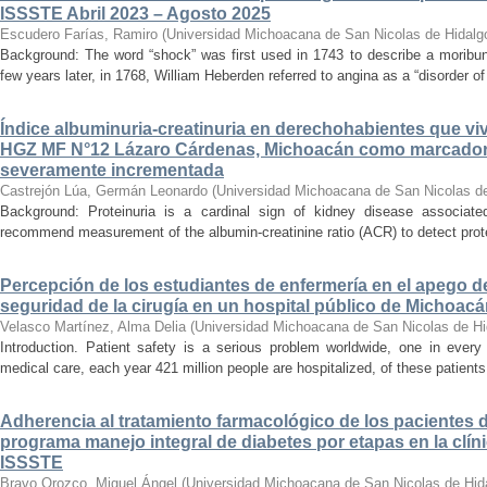
ISSSTE Abril 2023 – Agosto 2025
Escudero Farías, Ramiro
(
Universidad Michoacana de San Nicolas de Hidalg
Background: The word “shock” was first used in 1743 to describe a moribun
few years later, in 1768, William Heberden referred to angina as a “disorder of 
Índice albuminuria-creatinuria en derechohabientes que viv
HGZ MF N°12 Lázaro Cárdenas, Michoacán como marcador
severamente incrementada
Castrejón Lúa, Germán Leonardo
(
Universidad Michoacana de San Nicolas d
Background: Proteinuria is a cardinal sign of kidney disease associat
recommend measurement of the albumin-creatinine ratio (ACR) to detect proteinu
Percepción de los estudiantes de enfermería en el apego d
seguridad de la cirugía en un hospital público de Michoac
Velasco Martínez, Alma Delia
(
Universidad Michoacana de San Nicolas de Hi
Introduction. Patient safety is a serious problem worldwide, one in ever
medical care, each year 421 million people are hospitalized, of these patients,
Adherencia al tratamiento farmacológico de los pacientes di
programa manejo integral de diabetes por etapas en la clíni
ISSSTE
Bravo Orozco, Miguel Ángel
(
Universidad Michoacana de San Nicolas de Hid