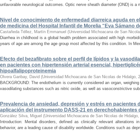
unfavorable neurological outcomes. Optic nerve sheath diameter (OND) is a no
Nivel de conocimiento de enfermedad diarreica aguda en e
de medicina del Hospital Infantil de Morelia “Eva Sámano 
Castañeda Téllez, Martín Emmanuel
(
Universidad Michoacana de San Nicola
Diarrhea in childhood is a global health problem associated with high morbidi
years of age are among the age group most affected by this condition. In Mexi
Efecto del bezafibrato sobre el perfil de lípidos y la vasodi
en pacientes con hipertensión arterial esencial, hipertiglicé
hipoalfalipoproteinemia
Olvera Garibay, David
(
Universidad Michoacana de San Nicolas de Hidalgo
,
BACKGROUND: The endothelium is currently considered an organ, weighing ap
vasodilating substances such as nitric oxide, as well as vasoconstrictive sub
Prevalencia de ansiedad, depresión y estrés en pacientes 
aplicación del instrumento DASS-21 en derechohabientes 
González Silva, Miguel
(
Universidad Michoacana de San Nicolas de Hidalgo
Introduction: Mental disorders, defined as clinically relevant alterations 
behavior, are a leading cause of disability worldwide. Conditions such as depr