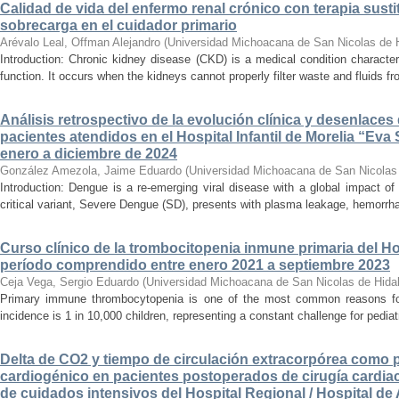
Calidad de vida del enfermo renal crónico con terapia susti
sobrecarga en el cuidador primario
Arévalo Leal, Offman Alejandro
(
Universidad Michoacana de San Nicolas de 
Introduction: Chronic kidney disease (CKD) is a medical condition characte
function. It occurs when the kidneys cannot properly filter waste and fluids 
Análisis retrospectivo de la evolución clínica y desenlace
pacientes atendidos en el Hospital Infantil de Morelia “E
enero a diciembre de 2024
González Amezola, Jaime Eduardo
(
Universidad Michoacana de San Nicolas
Introduction: Dengue is a re-emerging viral disease with a global impact of 
critical variant, Severe Dengue (SD), presents with plasma leakage, hemorrhag
Curso clínico de la trombocitopenia inmune primaria del Hosp
período comprendido entre enero 2021 a septiembre 2023
Ceja Vega, Sergio Eduardo
(
Universidad Michoacana de San Nicolas de Hida
Primary immune thrombocytopenia is one of the most common reasons for p
incidence is 1 in 10,000 children, representing a constant challenge for pedia
Delta de CO2 y tiempo de circulación extracorpórea como 
cardiogénico en pacientes postoperados de cirugía cardiac
de cuidados intensivos del Hospital Regional / Hospital de 