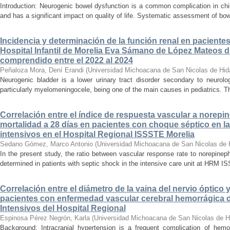
Introduction: Neurogenic bowel dysfunction is a common complication in chi
and has a significant impact on quality of life. Systematic assessment of bow
Incidencia y determinación de la función renal en paciente
Hospital Infantil de Morelia Eva Sámano de López Mateos d
comprendido entre el 2022 al 2024
Peñaloza Mora, Dení Erandi
(
Universidad Michoacana de San Nicolas de Hid
Neurogenic bladder is a lower urinary tract disorder secondary to neurolo
particularly myelomeningocele, being one of the main causes in pediatrics. Thi
Correlación entre el índice de respuesta vascular a norepin
mortalidad a 28 días en pacientes con choque séptico en l
intensivos en el Hospital Regional ISSSTE Morelia
Sedano Gómez, Marco Antonio
(
Universidad Michoacana de San Nicolas de 
In the present study, the ratio between vascular response rate to norepine
determined in patients with septic shock in the intensive care unit at HRM IS
Correlación entre el diámetro de la vaina del nervio óptico 
pacientes con enfermedad vascular cerebral hemorrágica 
Intensivos del Hospital Regional
Espinosa Pérez Negrón, Karla
(
Universidad Michoacana de San Nicolas de H
Background: Intracranial hypertension is a frequent complication of hemo