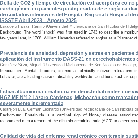
Delta de CO2 y tiempo de circulación extracorpórea como 
cardiogénico en pacientes postoperados de cirugía cardiac
de cuidados intensivos del Hospital Regional / Hospital de 
ISSSTE Abril 2023 – Agosto 2025
Escudero Farías, Ramiro
(
Universidad Michoacana de San Nicolas de Hidalg
Background: The word “shock” was first used in 1743 to describe a moribun
few years later, in 1768, William Heberden referred to angina as a “disorder of 
Prevalencia de ansiedad, depresión y estrés en pacientes 
aplicación del instrumento DASS-21 en derechohabientes 
González Silva, Miguel
(
Universidad Michoacana de San Nicolas de Hidalgo
Introduction: Mental disorders, defined as clinically relevant alterations 
behavior, are a leading cause of disability worldwide. Conditions such as depr
Índice albuminuria-creatinuria en derechohabientes que viv
HGZ MF N°12 Lázaro Cárdenas, Michoacán como marcador
severamente incrementada
Castrejón Lúa, Germán Leonardo
(
Universidad Michoacana de San Nicolas d
Background: Proteinuria is a cardinal sign of kidney disease associat
recommend measurement of the albumin-creatinine ratio (ACR) to detect proteinu
Calidad de vida del enfermo renal crónico con terapia susti