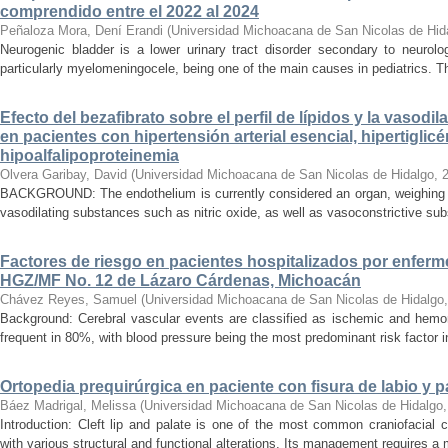
comprendido entre el 2022 al 2024
Peñaloza Mora, Dení Erandi
(
Universidad Michoacana de San Nicolas de Hid
Neurogenic bladder is a lower urinary tract disorder secondary to neurolo
particularly myelomeningocele, being one of the main causes in pediatrics. Thi
Efecto del bezafibrato sobre el perfil de lípidos y la vasodi
en pacientes con hipertensión arterial esencial, hipertiglicé
hipoalfalipoproteinemia
Olvera Garibay, David
(
Universidad Michoacana de San Nicolas de Hidalgo
,
BACKGROUND: The endothelium is currently considered an organ, weighing ap
vasodilating substances such as nitric oxide, as well as vasoconstrictive sub
Factores de riesgo en pacientes hospitalizados por enferm
HGZ/MF No. 12 de Lázaro Cárdenas, Michoacán
Chávez Reyes, Samuel
(
Universidad Michoacana de San Nicolas de Hidalgo
Background: Cerebral vascular events are classified as ischemic and hemor
frequent in 80%, with blood pressure being the most predominant risk factor in 
Ortopedia prequirúrgica en paciente con fisura de labio y pa
Báez Madrigal, Melissa
(
Universidad Michoacana de San Nicolas de Hidalgo
Introduction: Cleft lip and palate is one of the most common craniofacial 
with various structural and functional alterations. Its management requires a m