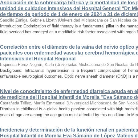
Asociación de la sobrecarga hídrica y la mortalidad de los 
unidad de cuidados intensivos del Hospital General “Dr. Mi
de tiempo de periodo de 1 de enero de 2024 a 31 de diciem
Saucillo Zúñiga, Gabriela Lizeth
(
Universidad Michoacana de San Nicolas de 
Introduction: Optimization of fluid therapy is a fundamental pillar in the manag
fluid overload has emerged as a modifiable risk factor associated with organ f
Correlación entre el diámetro de la vaina del nervio óptico 
pacientes con enfermedad vascular cerebral hemorrágica 
Intensivos del Hospital Regional
Espinosa Pérez Negrón, Karla
(
Universidad Michoacana de San Nicolas de H
Background: Intracranial hypertension is a frequent complication of hemo
unfavorable neurological outcomes. Optic nerve sheath diameter (OND) is a no
Nivel de conocimiento de enfermedad diarreica aguda en e
de medicina del Hospital Infantil de Morelia “Eva Sámano 
Castañeda Téllez, Martín Emmanuel
(
Universidad Michoacana de San Nicola
Diarrhea in childhood is a global health problem associated with high morbidi
years of age are among the age group most affected by this condition. In Mexi
Incidencia y determinación de la función renal en paciente
Hospital Infantil de Morelia Eva Sámano de López Mateos d