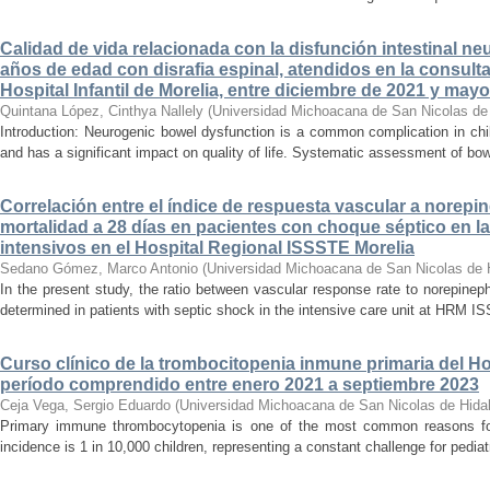
Calidad de vida relacionada con la disfunción intestinal ne
años de edad con disrafia espinal, atendidos en la consult
Hospital Infantil de Morelia, entre diciembre de 2021 y may
Quintana López, Cinthya Nallely
(
Universidad Michoacana de San Nicolas de
Introduction: Neurogenic bowel dysfunction is a common complication in chi
and has a significant impact on quality of life. Systematic assessment of bow
Correlación entre el índice de respuesta vascular a norepin
mortalidad a 28 días en pacientes con choque séptico en l
intensivos en el Hospital Regional ISSSTE Morelia
Sedano Gómez, Marco Antonio
(
Universidad Michoacana de San Nicolas de 
In the present study, the ratio between vascular response rate to norepine
determined in patients with septic shock in the intensive care unit at HRM IS
Curso clínico de la trombocitopenia inmune primaria del Hosp
período comprendido entre enero 2021 a septiembre 2023
Ceja Vega, Sergio Eduardo
(
Universidad Michoacana de San Nicolas de Hida
Primary immune thrombocytopenia is one of the most common reasons for p
incidence is 1 in 10,000 children, representing a constant challenge for pedia