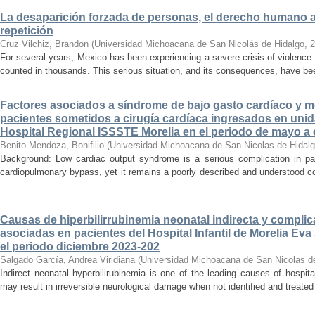
La desaparición forzada de personas, el derecho humano a la
repetición
Cruz Vilchiz, Brandon
(
Universidad Michoacana de San Nicolás de Hidalgo
,
2
For several years, Mexico has been experiencing a severe crisis of violence 
counted in thousands. This serious situation, and its consequences, have be
Factores asociados a síndrome de bajo gasto cardíaco y mo
pacientes sometidos a cirugía cardíaca ingresados en unid
Hospital Regional ISSSTE Morelia en el periodo de mayo a
Benito Mendoza, Bonifilio
(
Universidad Michoacana de San Nicolas de Hidal
Background: Low cardiac output syndrome is a serious complication in pat
cardiopulmonary bypass, yet it remains a poorly described and understood con
...
Causas de hiperbilirrubinemia neonatal indirecta y compli
asociadas en pacientes del Hospital Infantil de Morelia E
el periodo diciembre 2023-202
Salgado García, Andrea Viridiana
(
Universidad Michoacana de San Nicolas d
Indirect neonatal hyperbilirubinemia is one of the leading causes of hospita
may result in irreversible neurological damage when not identified and treated 