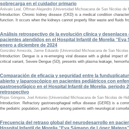
sobrecarga en el cuidador primario
Arévalo Leal, Offman Alejandro
(
Universidad Michoacana de San Nicolas de 
Introduction: Chronic kidney disease (CKD) is a medical condition characte
function. It occurs when the kidneys cannot properly filter waste and fluids 
Análisis retrospectivo de la evolución clínica y desenlace
pacientes atendidos en el Hospital Infantil de Morelia “E
enero a diciembre de 2024
González Amezola, Jaime Eduardo
(
Universidad Michoacana de San Nicolas
Introduction: Dengue is a re-emerging viral disease with a global impact of 
critical variant, Severe Dengue (SD), presents with plasma leakage, hemorrhag
Comparación de eficacia y seguridad entre la funduplicatur
abierto y laparoscópico en pacientes pediátricos con enfer
gastroesofágico en el Hospital Infantil de Morelia, periodo
retrospectivo
Rojas Góngora, Joel Antonio
(
Universidad Michoacana de San Nicolas de Hid
Introduction: Refractory gastroesophageal reflux disease (GERD) is a commo
the pediatric population, particularly among patients with neurological comorbid
Frecuencia del retraso global del neurodesarrollo en pacien
Hospital Infantil de Morelia “Eva Sámano de López Mateos