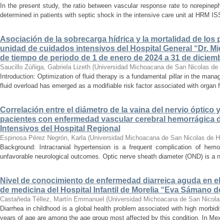
In the present study, the ratio between vascular response rate to norepine
determined in patients with septic shock in the intensive care unit at HRM IS
Asociación de la sobrecarga hídrica y la mortalidad de los 
unidad de cuidados intensivos del Hospital General “Dr. Mi
de tiempo de periodo de 1 de enero de 2024 a 31 de diciem
Saucillo Zúñiga, Gabriela Lizeth
(
Universidad Michoacana de San Nicolas de 
Introduction: Optimization of fluid therapy is a fundamental pillar in the manag
fluid overload has emerged as a modifiable risk factor associated with organ f
Correlación entre el diámetro de la vaina del nervio óptico 
pacientes con enfermedad vascular cerebral hemorrágica 
Intensivos del Hospital Regional
Espinosa Pérez Negrón, Karla
(
Universidad Michoacana de San Nicolas de H
Background: Intracranial hypertension is a frequent complication of hemo
unfavorable neurological outcomes. Optic nerve sheath diameter (OND) is a no
Nivel de conocimiento de enfermedad diarreica aguda en e
de medicina del Hospital Infantil de Morelia “Eva Sámano 
Castañeda Téllez, Martín Emmanuel
(
Universidad Michoacana de San Nicola
Diarrhea in childhood is a global health problem associated with high morbidi
years of age are among the age group most affected by this condition. In Mexi