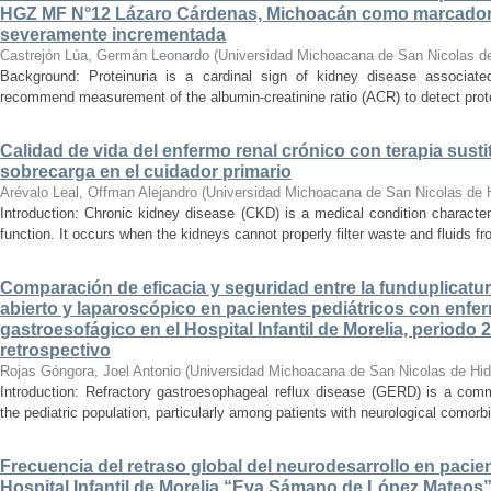
HGZ MF N°12 Lázaro Cárdenas, Michoacán como marcador
severamente incrementada
Castrejón Lúa, Germán Leonardo
(
Universidad Michoacana de San Nicolas d
Background: Proteinuria is a cardinal sign of kidney disease associat
recommend measurement of the albumin-creatinine ratio (ACR) to detect proteinu
Calidad de vida del enfermo renal crónico con terapia susti
sobrecarga en el cuidador primario
Arévalo Leal, Offman Alejandro
(
Universidad Michoacana de San Nicolas de 
Introduction: Chronic kidney disease (CKD) is a medical condition characte
function. It occurs when the kidneys cannot properly filter waste and fluids 
Comparación de eficacia y seguridad entre la funduplicatur
abierto y laparoscópico en pacientes pediátricos con enfer
gastroesofágico en el Hospital Infantil de Morelia, periodo
retrospectivo
Rojas Góngora, Joel Antonio
(
Universidad Michoacana de San Nicolas de Hid
Introduction: Refractory gastroesophageal reflux disease (GERD) is a commo
the pediatric population, particularly among patients with neurological comorbid
Frecuencia del retraso global del neurodesarrollo en pacien
Hospital Infantil de Morelia “Eva Sámano de López Mateos