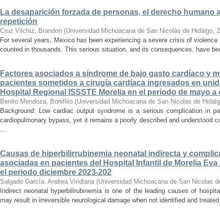
La desaparición forzada de personas, el derecho humano a la
repetición
Cruz Vilchiz, Brandon
(
Universidad Michoacana de San Nicolás de Hidalgo
,
2
For several years, Mexico has been experiencing a severe crisis of violence 
counted in thousands. This serious situation, and its consequences, have be
Factores asociados a síndrome de bajo gasto cardíaco y mo
pacientes sometidos a cirugía cardíaca ingresados en unid
Hospital Regional ISSSTE Morelia en el periodo de mayo a
Benito Mendoza, Bonifilio
(
Universidad Michoacana de San Nicolas de Hidal
Background: Low cardiac output syndrome is a serious complication in pat
cardiopulmonary bypass, yet it remains a poorly described and understood con
...
Causas de hiperbilirrubinemia neonatal indirecta y compli
asociadas en pacientes del Hospital Infantil de Morelia E
el periodo diciembre 2023-202
Salgado García, Andrea Viridiana
(
Universidad Michoacana de San Nicolas d
Indirect neonatal hyperbilirubinemia is one of the leading causes of hospita
may result in irreversible neurological damage when not identified and treated 