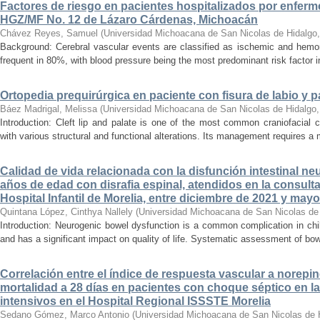
Factores de riesgo en pacientes hospitalizados por enferm
HGZ/MF No. 12 de Lázaro Cárdenas, Michoacán
Chávez Reyes, Samuel
(
Universidad Michoacana de San Nicolas de Hidalgo
Background: Cerebral vascular events are classified as ischemic and hemor
frequent in 80%, with blood pressure being the most predominant risk factor in 
Ortopedia prequirúrgica en paciente con fisura de labio y pa
Báez Madrigal, Melissa
(
Universidad Michoacana de San Nicolas de Hidalgo
Introduction: Cleft lip and palate is one of the most common craniofacial 
with various structural and functional alterations. Its management requires a m
Calidad de vida relacionada con la disfunción intestinal ne
años de edad con disrafia espinal, atendidos en la consult
Hospital Infantil de Morelia, entre diciembre de 2021 y may
Quintana López, Cinthya Nallely
(
Universidad Michoacana de San Nicolas de
Introduction: Neurogenic bowel dysfunction is a common complication in chi
and has a significant impact on quality of life. Systematic assessment of bow
Correlación entre el índice de respuesta vascular a norepin
mortalidad a 28 días en pacientes con choque séptico en l
intensivos en el Hospital Regional ISSSTE Morelia
Sedano Gómez, Marco Antonio
(
Universidad Michoacana de San Nicolas de 