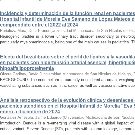
Incidencia y determinación de la función renal en paciente
Hospital Infantil de Morelia Eva Sámano de López Mateos d
comprendido entre el 2022 al 2024
Peñaloza Mora, Dení Erandi
(
Universidad Michoacana de San Nicolas de Hid
Neurogenic bladder is a lower urinary tract disorder secondary to neurolo
particularly myelomeningocele, being one of the main causes in pediatrics. Thi
Efecto del bezafibrato sobre el perfil de lípidos y la vasodi
en pacientes con hipertensión arterial esencial, hipertiglicé
hipoalfalipoproteinemia
Olvera Garibay, David
(
Universidad Michoacana de San Nicolas de Hidalgo
,
BACKGROUND: The endothelium is currently considered an organ, weighing ap
vasodilating substances such as nitric oxide, as well as vasoconstrictive sub
Análisis retrospectivo de la evolución clínica y desenlace
pacientes atendidos en el Hospital Infantil de Morelia “E
enero a diciembre de 2024
González Amezola, Jaime Eduardo
(
Universidad Michoacana de San Nicolas
Introduction: Dengue is a re-emerging viral disease with a global impact of 
critical variant, Severe Dengue (SD), presents with plasma leakage, hemorrhag