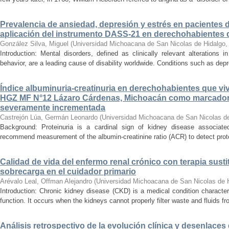
Prevalencia de ansiedad, depresión y estrés en pacientes 
aplicación del instrumento DASS-21 en derechohabientes 
González Silva, Miguel
(
Universidad Michoacana de San Nicolas de Hidalgo
Introduction: Mental disorders, defined as clinically relevant alterations 
behavior, are a leading cause of disability worldwide. Conditions such as depr
Índice albuminuria-creatinuria en derechohabientes que viv
HGZ MF N°12 Lázaro Cárdenas, Michoacán como marcador
severamente incrementada
Castrejón Lúa, Germán Leonardo
(
Universidad Michoacana de San Nicolas d
Background: Proteinuria is a cardinal sign of kidney disease associat
recommend measurement of the albumin-creatinine ratio (ACR) to detect proteinu
Calidad de vida del enfermo renal crónico con terapia susti
sobrecarga en el cuidador primario
Arévalo Leal, Offman Alejandro
(
Universidad Michoacana de San Nicolas de 
Introduction: Chronic kidney disease (CKD) is a medical condition characte
function. It occurs when the kidneys cannot properly filter waste and fluids 
Análisis retrospectivo de la evolución clínica y desenlace