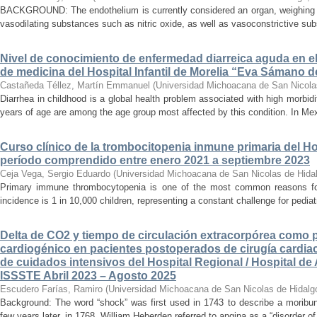
BACKGROUND: The endothelium is currently considered an organ, weighing ap
vasodilating substances such as nitric oxide, as well as vasoconstrictive sub
Nivel de conocimiento de enfermedad diarreica aguda en e
de medicina del Hospital Infantil de Morelia “Eva Sámano 
Castañeda Téllez, Martín Emmanuel
(
Universidad Michoacana de San Nicola
Diarrhea in childhood is a global health problem associated with high morbidi
years of age are among the age group most affected by this condition. In Mexi
Curso clínico de la trombocitopenia inmune primaria del Hosp
período comprendido entre enero 2021 a septiembre 2023
Ceja Vega, Sergio Eduardo
(
Universidad Michoacana de San Nicolas de Hida
Primary immune thrombocytopenia is one of the most common reasons for p
incidence is 1 in 10,000 children, representing a constant challenge for pedia
Delta de CO2 y tiempo de circulación extracorpórea como 
cardiogénico en pacientes postoperados de cirugía cardiac
de cuidados intensivos del Hospital Regional / Hospital de 
ISSSTE Abril 2023 – Agosto 2025
Escudero Farías, Ramiro
(
Universidad Michoacana de San Nicolas de Hidalg
Background: The word “shock” was first used in 1743 to describe a moribun
few years later, in 1768, William Heberden referred to angina as a “disorder of 