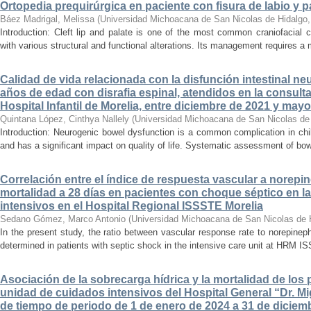
Ortopedia prequirúrgica en paciente con fisura de labio y pa
Báez Madrigal, Melissa
(
Universidad Michoacana de San Nicolas de Hidalgo
Introduction: Cleft lip and palate is one of the most common craniofacial 
with various structural and functional alterations. Its management requires a m
Calidad de vida relacionada con la disfunción intestinal ne
años de edad con disrafia espinal, atendidos en la consult
Hospital Infantil de Morelia, entre diciembre de 2021 y may
Quintana López, Cinthya Nallely
(
Universidad Michoacana de San Nicolas de
Introduction: Neurogenic bowel dysfunction is a common complication in chi
and has a significant impact on quality of life. Systematic assessment of bow
Correlación entre el índice de respuesta vascular a norepin
mortalidad a 28 días en pacientes con choque séptico en l
intensivos en el Hospital Regional ISSSTE Morelia
Sedano Gómez, Marco Antonio
(
Universidad Michoacana de San Nicolas de 
In the present study, the ratio between vascular response rate to norepine
determined in patients with septic shock in the intensive care unit at HRM IS
Asociación de la sobrecarga hídrica y la mortalidad de los 
unidad de cuidados intensivos del Hospital General “Dr. Mi
de tiempo de periodo de 1 de enero de 2024 a 31 de diciem