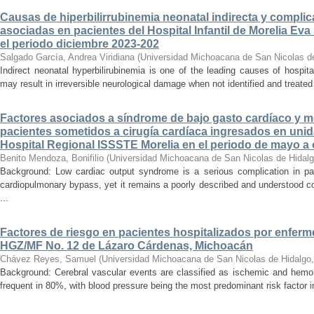
Causas de hiperbilirrubinemia neonatal indirecta y compli
asociadas en pacientes del Hospital Infantil de Morelia E
el periodo diciembre 2023-202
Salgado García, Andrea Viridiana
(
Universidad Michoacana de San Nicolas d
Indirect neonatal hyperbilirubinemia is one of the leading causes of hospita
may result in irreversible neurological damage when not identified and treated 
Factores asociados a síndrome de bajo gasto cardíaco y mo
pacientes sometidos a cirugía cardíaca ingresados en unid
Hospital Regional ISSSTE Morelia en el periodo de mayo a
Benito Mendoza, Bonifilio
(
Universidad Michoacana de San Nicolas de Hidal
Background: Low cardiac output syndrome is a serious complication in pat
cardiopulmonary bypass, yet it remains a poorly described and understood con
...
Factores de riesgo en pacientes hospitalizados por enferm
HGZ/MF No. 12 de Lázaro Cárdenas, Michoacán
Chávez Reyes, Samuel
(
Universidad Michoacana de San Nicolas de Hidalgo
Background: Cerebral vascular events are classified as ischemic and hemor
frequent in 80%, with blood pressure being the most predominant risk factor in 