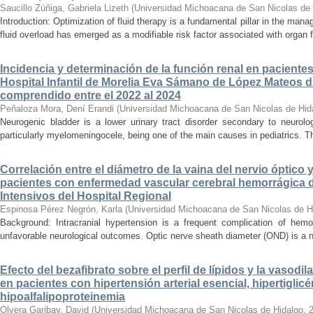
Saucillo Zúñiga, Gabriela Lizeth
(
Universidad Michoacana de San Nicolas de 
Introduction: Optimization of fluid therapy is a fundamental pillar in the manag
fluid overload has emerged as a modifiable risk factor associated with organ f
Incidencia y determinación de la función renal en paciente
Hospital Infantil de Morelia Eva Sámano de López Mateos d
comprendido entre el 2022 al 2024
Peñaloza Mora, Dení Erandi
(
Universidad Michoacana de San Nicolas de Hid
Neurogenic bladder is a lower urinary tract disorder secondary to neurolo
particularly myelomeningocele, being one of the main causes in pediatrics. Thi
Correlación entre el diámetro de la vaina del nervio óptico 
pacientes con enfermedad vascular cerebral hemorrágica 
Intensivos del Hospital Regional
Espinosa Pérez Negrón, Karla
(
Universidad Michoacana de San Nicolas de H
Background: Intracranial hypertension is a frequent complication of hemo
unfavorable neurological outcomes. Optic nerve sheath diameter (OND) is a no
Efecto del bezafibrato sobre el perfil de lípidos y la vasodi
en pacientes con hipertensión arterial esencial, hipertiglicé
hipoalfalipoproteinemia
Olvera Garibay, David
(
Universidad Michoacana de San Nicolas de Hidalgo
,