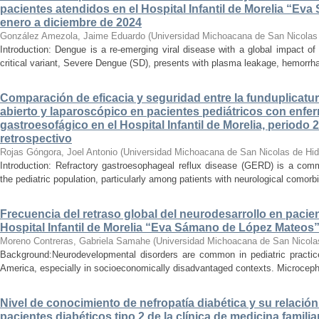
pacientes atendidos en el Hospital Infantil de Morelia “E
enero a diciembre de 2024
González Amezola, Jaime Eduardo
(
Universidad Michoacana de San Nicolas
Introduction: Dengue is a re-emerging viral disease with a global impact of 
critical variant, Severe Dengue (SD), presents with plasma leakage, hemorrhag
Comparación de eficacia y seguridad entre la funduplicatur
abierto y laparoscópico en pacientes pediátricos con enfer
gastroesofágico en el Hospital Infantil de Morelia, periodo
retrospectivo
Rojas Góngora, Joel Antonio
(
Universidad Michoacana de San Nicolas de Hid
Introduction: Refractory gastroesophageal reflux disease (GERD) is a commo
the pediatric population, particularly among patients with neurological comorbid
Frecuencia del retraso global del neurodesarrollo en pacien
Hospital Infantil de Morelia “Eva Sámano de López Mateos
Moreno Contreras, Gabriela Samahe
(
Universidad Michoacana de San Nicola
Background:Neurodevelopmental disorders are common in pediatric practice 
America, especially in socioeconomically disadvantaged contexts. Microcepha
Nivel de conocimiento de nefropatía diabética y su relación 
pacientes diabéticos tipo 2 de la clínica de medicina familia