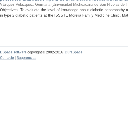
Vázquez Velázquez, Germana
(
Universidad Michoacana de San Nicolas de H
Objectives. To evaluate the level of knowledge about diabetic nephropathy an
in type 2 diabetic patients at the ISSSTE Morelia Family Medicine Clinic. Mat
DSpace software
copyright © 2002-2016
DuraSpace
Contacto
|
Sugerencias