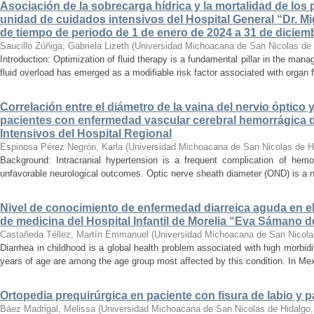
Asociación de la sobrecarga hídrica y la mortalidad de los 
unidad de cuidados intensivos del Hospital General “Dr. Mi
de tiempo de periodo de 1 de enero de 2024 a 31 de diciem
Saucillo Zúñiga, Gabriela Lizeth
(
Universidad Michoacana de San Nicolas de 
Introduction: Optimization of fluid therapy is a fundamental pillar in the manag
fluid overload has emerged as a modifiable risk factor associated with organ f
Correlación entre el diámetro de la vaina del nervio óptico 
pacientes con enfermedad vascular cerebral hemorrágica 
Intensivos del Hospital Regional
Espinosa Pérez Negrón, Karla
(
Universidad Michoacana de San Nicolas de H
Background: Intracranial hypertension is a frequent complication of hemo
unfavorable neurological outcomes. Optic nerve sheath diameter (OND) is a no
Nivel de conocimiento de enfermedad diarreica aguda en e
de medicina del Hospital Infantil de Morelia “Eva Sámano 
Castañeda Téllez, Martín Emmanuel
(
Universidad Michoacana de San Nicola
Diarrhea in childhood is a global health problem associated with high morbidi
years of age are among the age group most affected by this condition. In Mexi
Ortopedia prequirúrgica en paciente con fisura de labio y pa
Báez Madrigal, Melissa
(
Universidad Michoacana de San Nicolas de Hidalgo