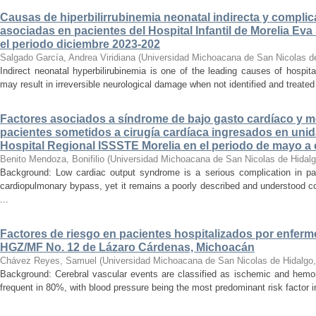
Causas de hiperbilirrubinemia neonatal indirecta y compli
asociadas en pacientes del Hospital Infantil de Morelia E
el periodo diciembre 2023-202
Salgado García, Andrea Viridiana
(
Universidad Michoacana de San Nicolas d
Indirect neonatal hyperbilirubinemia is one of the leading causes of hospita
may result in irreversible neurological damage when not identified and treated 
Factores asociados a síndrome de bajo gasto cardíaco y mo
pacientes sometidos a cirugía cardíaca ingresados en unid
Hospital Regional ISSSTE Morelia en el periodo de mayo a
Benito Mendoza, Bonifilio
(
Universidad Michoacana de San Nicolas de Hidal
Background: Low cardiac output syndrome is a serious complication in pat
cardiopulmonary bypass, yet it remains a poorly described and understood con
...
Factores de riesgo en pacientes hospitalizados por enferm
HGZ/MF No. 12 de Lázaro Cárdenas, Michoacán
Chávez Reyes, Samuel
(
Universidad Michoacana de San Nicolas de Hidalgo
Background: Cerebral vascular events are classified as ischemic and hemor
frequent in 80%, with blood pressure being the most predominant risk factor in 