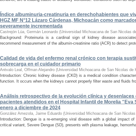
Índice albuminuria-creatinuria en derechohabientes que viv
HGZ MF N°12 Lázaro Cárdenas, Michoacán como marcador
severamente incrementada
Castrejón Lúa, Germán Leonardo
(
Universidad Michoacana de San Nicolas d
Background: Proteinuria is a cardinal sign of kidney disease associat
recommend measurement of the albumin-creatinine ratio (ACR) to detect proteinu
Calidad de vida del enfermo renal crónico con terapia susti
sobrecarga en el cuidador primario
Arévalo Leal, Offman Alejandro
(
Universidad Michoacana de San Nicolas de 
Introduction: Chronic kidney disease (CKD) is a medical condition characte
function. It occurs when the kidneys cannot properly filter waste and fluids 
Análisis retrospectivo de la evolución clínica y desenlace
pacientes atendidos en el Hospital Infantil de Morelia “E
enero a diciembre de 2024
González Amezola, Jaime Eduardo
(
Universidad Michoacana de San Nicolas
Introduction: Dengue is a re-emerging viral disease with a global impact of 
critical variant, Severe Dengue (SD), presents with plasma leakage, hemorrhag