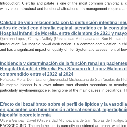
Introduction: Cleft lip and palate is one of the most common craniofacial 
with various structural and functional alterations. Its management requires a m
Calidad de vida relacionada con la disfunción intestinal ne
años de edad con disrafia espinal, atendidos en la consult
Hospital Infantil de Morelia, entre diciembre de 2021 y may
Quintana López, Cinthya Nallely
(
Universidad Michoacana de San Nicolas de
Introduction: Neurogenic bowel dysfunction is a common complication in chi
and has a significant impact on quality of life. Systematic assessment of bow
Incidencia y determinación de la función renal en paciente
Hospital Infantil de Morelia Eva Sámano de López Mateos d
comprendido entre el 2022 al 2024
Peñaloza Mora, Dení Erandi
(
Universidad Michoacana de San Nicolas de Hid
Neurogenic bladder is a lower urinary tract disorder secondary to neurolo
particularly myelomeningocele, being one of the main causes in pediatrics. Thi
Efecto del bezafibrato sobre el perfil de lípidos y la vasodi
en pacientes con hipertensión arterial esencial, hipertiglicé
hipoalfalipoproteinemia
Olvera Garibay, David
(
Universidad Michoacana de San Nicolas de Hidalgo
,
BACKGROUND: The endothelium is currently considered an organ, weighing ap