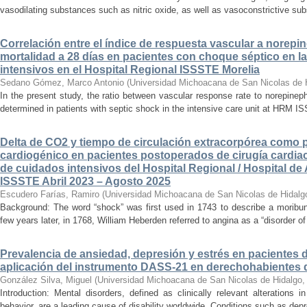
vasodilating substances such as nitric oxide, as well as vasoconstrictive sub
Correlación entre el índice de respuesta vascular a norepin
mortalidad a 28 días en pacientes con choque séptico en l
intensivos en el Hospital Regional ISSSTE Morelia
Sedano Gómez, Marco Antonio
(
Universidad Michoacana de San Nicolas de 
In the present study, the ratio between vascular response rate to norepine
determined in patients with septic shock in the intensive care unit at HRM IS
Delta de CO2 y tiempo de circulación extracorpórea como 
cardiogénico en pacientes postoperados de cirugía cardiac
de cuidados intensivos del Hospital Regional / Hospital de 
ISSSTE Abril 2023 – Agosto 2025
Escudero Farías, Ramiro
(
Universidad Michoacana de San Nicolas de Hidalg
Background: The word “shock” was first used in 1743 to describe a moribun
few years later, in 1768, William Heberden referred to angina as a “disorder of 
Prevalencia de ansiedad, depresión y estrés en pacientes 
aplicación del instrumento DASS-21 en derechohabientes 
González Silva, Miguel
(
Universidad Michoacana de San Nicolas de Hidalgo
Introduction: Mental disorders, defined as clinically relevant alterations 
behavior, are a leading cause of disability worldwide. Conditions such as depr