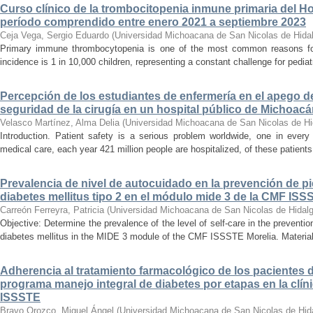
Curso clínico de la trombocitopenia inmune primaria del Hosp
período comprendido entre enero 2021 a septiembre 2023
Ceja Vega, Sergio Eduardo
(
Universidad Michoacana de San Nicolas de Hida
Primary immune thrombocytopenia is one of the most common reasons for p
incidence is 1 in 10,000 children, representing a constant challenge for pedia
Percepción de los estudiantes de enfermería en el apego d
seguridad de la cirugía en un hospital público de Michoac
Velasco Martínez, Alma Delia
(
Universidad Michoacana de San Nicolas de Hi
Introduction. Patient safety is a serious problem worldwide, one in ever
medical care, each year 421 million people are hospitalized, of these patients,
Prevalencia de nivel de autocuidado en la prevención de pi
diabetes mellitus tipo 2 en el módulo mide 3 de la CMF ISS
Carreón Ferreyra, Patricia
(
Universidad Michoacana de San Nicolas de Hidal
Objective: Determine the prevalence of the level of self-care in the prevention
diabetes mellitus in the MIDE 3 module of the CMF ISSSTE Morelia. Material
Adherencia al tratamiento farmacológico de los pacientes di
programa manejo integral de diabetes por etapas en la clíni
ISSSTE
Bravo Orozco, Miguel Ángel
(
Universidad Michoacana de San Nicolas de Hid