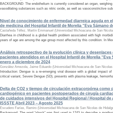
BACKGROUND: The endothelium is currently considered an organ, weighing ap
vasodilating substances such as nitric oxide, as well as vasoconstrictive sub
Nivel de conocimiento de enfermedad diarreica aguda en e
de medicina del Hospital Infantil de Morelia “Eva Sámano 
Castañeda Téllez, Martín Emmanuel
(
Universidad Michoacana de San Nicola
Diarrhea in childhood is a global health problem associated with high morbidi
years of age are among the age group most affected by this condition. In Mexi
Análisis retrospectivo de la evolución clínica y desenlace
pacientes atendidos en el Hospital Infantil de Morelia “E
enero a diciembre de 2024
González Amezola, Jaime Eduardo
(
Universidad Michoacana de San Nicolas
Introduction: Dengue is a re-emerging viral disease with a global impact of 
critical variant, Severe Dengue (SD), presents with plasma leakage, hemorrhag
Delta de CO2 y tiempo de circulación extracorpórea como 
cardiogénico en pacientes postoperados de cirugía cardiac
de cuidados intensivos del Hospital Regional / Hospital de 
ISSSTE Abril 2023 – Agosto 2025
Escudero Farías, Ramiro
(
Universidad Michoacana de San Nicolas de Hidalg
Background: The word “shock” was first used in 1743 to describe a moribun