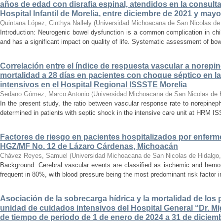
años de edad con disrafia espinal, atendidos en la consult
Hospital Infantil de Morelia, entre diciembre de 2021 y may
Quintana López, Cinthya Nallely
(
Universidad Michoacana de San Nicolas de
Introduction: Neurogenic bowel dysfunction is a common complication in chi
and has a significant impact on quality of life. Systematic assessment of bow
Correlación entre el índice de respuesta vascular a norepin
mortalidad a 28 días en pacientes con choque séptico en l
intensivos en el Hospital Regional ISSSTE Morelia
Sedano Gómez, Marco Antonio
(
Universidad Michoacana de San Nicolas de 
In the present study, the ratio between vascular response rate to norepine
determined in patients with septic shock in the intensive care unit at HRM IS
Factores de riesgo en pacientes hospitalizados por enferm
HGZ/MF No. 12 de Lázaro Cárdenas, Michoacán
Chávez Reyes, Samuel
(
Universidad Michoacana de San Nicolas de Hidalgo
Background: Cerebral vascular events are classified as ischemic and hemor
frequent in 80%, with blood pressure being the most predominant risk factor in 
Asociación de la sobrecarga hídrica y la mortalidad de los 
unidad de cuidados intensivos del Hospital General “Dr. Mi
de tiempo de periodo de 1 de enero de 2024 a 31 de diciem