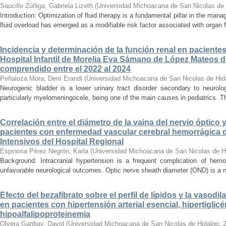
Saucillo Zúñiga, Gabriela Lizeth
(
Universidad Michoacana de San Nicolas de 
Introduction: Optimization of fluid therapy is a fundamental pillar in the manag
fluid overload has emerged as a modifiable risk factor associated with organ f
Incidencia y determinación de la función renal en paciente
Hospital Infantil de Morelia Eva Sámano de López Mateos d
comprendido entre el 2022 al 2024
Peñaloza Mora, Dení Erandi
(
Universidad Michoacana de San Nicolas de Hid
Neurogenic bladder is a lower urinary tract disorder secondary to neurolo
particularly myelomeningocele, being one of the main causes in pediatrics. Thi
Correlación entre el diámetro de la vaina del nervio óptico 
pacientes con enfermedad vascular cerebral hemorrágica 
Intensivos del Hospital Regional
Espinosa Pérez Negrón, Karla
(
Universidad Michoacana de San Nicolas de H
Background: Intracranial hypertension is a frequent complication of hemo
unfavorable neurological outcomes. Optic nerve sheath diameter (OND) is a no
Efecto del bezafibrato sobre el perfil de lípidos y la vasodi
en pacientes con hipertensión arterial esencial, hipertiglicé
hipoalfalipoproteinemia
Olvera Garibay, David
(
Universidad Michoacana de San Nicolas de Hidalgo
,