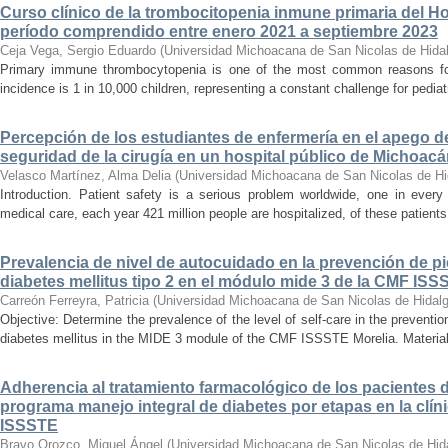
Curso clínico de la trombocitopenia inmune primaria del Hosp
período comprendido entre enero 2021 a septiembre 2023
Ceja Vega, Sergio Eduardo
(
Universidad Michoacana de San Nicolas de Hida
Primary immune thrombocytopenia is one of the most common reasons for p
incidence is 1 in 10,000 children, representing a constant challenge for pedia
Percepción de los estudiantes de enfermería en el apego d
seguridad de la cirugía en un hospital público de Michoac
Velasco Martínez, Alma Delia
(
Universidad Michoacana de San Nicolas de Hi
Introduction. Patient safety is a serious problem worldwide, one in ever
medical care, each year 421 million people are hospitalized, of these patients,
Prevalencia de nivel de autocuidado en la prevención de pi
diabetes mellitus tipo 2 en el módulo mide 3 de la CMF ISS
Carreón Ferreyra, Patricia
(
Universidad Michoacana de San Nicolas de Hidal
Objective: Determine the prevalence of the level of self-care in the prevention
diabetes mellitus in the MIDE 3 module of the CMF ISSSTE Morelia. Material
Adherencia al tratamiento farmacológico de los pacientes di
programa manejo integral de diabetes por etapas en la clíni
ISSSTE
Bravo Orozco, Miguel Ángel
(
Universidad Michoacana de San Nicolas de Hid