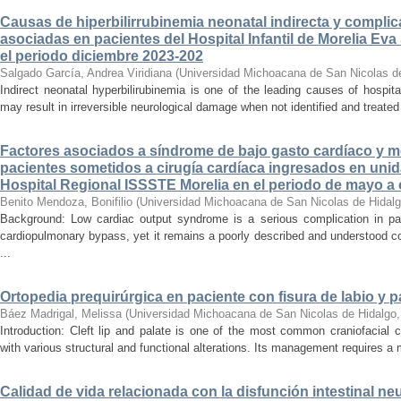
Causas de hiperbilirrubinemia neonatal indirecta y compli
asociadas en pacientes del Hospital Infantil de Morelia E
el periodo diciembre 2023-202
Salgado García, Andrea Viridiana
(
Universidad Michoacana de San Nicolas d
Indirect neonatal hyperbilirubinemia is one of the leading causes of hospita
may result in irreversible neurological damage when not identified and treated 
Factores asociados a síndrome de bajo gasto cardíaco y mo
pacientes sometidos a cirugía cardíaca ingresados en unid
Hospital Regional ISSSTE Morelia en el periodo de mayo a
Benito Mendoza, Bonifilio
(
Universidad Michoacana de San Nicolas de Hidal
Background: Low cardiac output syndrome is a serious complication in pat
cardiopulmonary bypass, yet it remains a poorly described and understood con
...
Ortopedia prequirúrgica en paciente con fisura de labio y pa
Báez Madrigal, Melissa
(
Universidad Michoacana de San Nicolas de Hidalgo
Introduction: Cleft lip and palate is one of the most common craniofacial 
with various structural and functional alterations. Its management requires a m
Calidad de vida relacionada con la disfunción intestinal ne