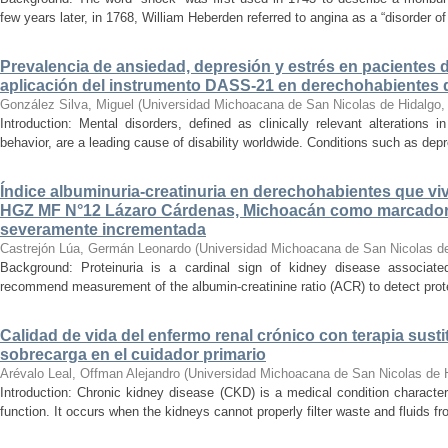
few years later, in 1768, William Heberden referred to angina as a “disorder of 
Prevalencia de ansiedad, depresión y estrés en pacientes 
aplicación del instrumento DASS-21 en derechohabientes 
González Silva, Miguel
(
Universidad Michoacana de San Nicolas de Hidalgo
Introduction: Mental disorders, defined as clinically relevant alterations 
behavior, are a leading cause of disability worldwide. Conditions such as depr
Índice albuminuria-creatinuria en derechohabientes que viv
HGZ MF N°12 Lázaro Cárdenas, Michoacán como marcador
severamente incrementada
Castrejón Lúa, Germán Leonardo
(
Universidad Michoacana de San Nicolas d
Background: Proteinuria is a cardinal sign of kidney disease associat
recommend measurement of the albumin-creatinine ratio (ACR) to detect proteinu
Calidad de vida del enfermo renal crónico con terapia susti
sobrecarga en el cuidador primario
Arévalo Leal, Offman Alejandro
(
Universidad Michoacana de San Nicolas de 
Introduction: Chronic kidney disease (CKD) is a medical condition characte
function. It occurs when the kidneys cannot properly filter waste and fluids 