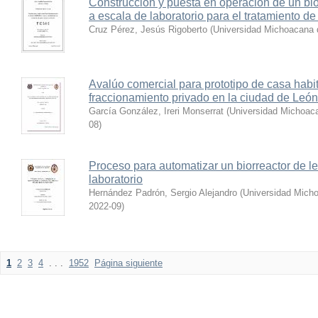
Construcción y puesta en operación de un bi
a escala de laboratorio para el tratamiento d
Cruz Pérez, Jesús Rigoberto
(
Universidad Michoacana 
Avalúo comercial para prototipo de casa habi
fraccionamiento privado en la ciudad de León
García González, Ireri Monserrat
(
Universidad Michoaca
08
)
Proceso para automatizar un biorreactor de 
laboratorio
Hernández Padrón, Sergio Alejandro
(
Universidad Micho
2022-09
)
1
2
3
4
. . .
1952
Página siguiente