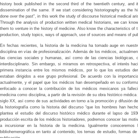
history book published in the second third of the twentieth century, and i
dissemination of the same. If we start considering historiography as the h
done over the past", in this work the study of discourse historical medical ar
Through the analysis of production written medical historians, we can know
them to venture in the history of medicine. Also know the characteristics of t
production, study topics, ways of approach, use of sources and means of pub
En fechas recientes, la historia de la medicina ha tomado auge en nuest
disciplina en vías de profesionalización. Además de los médicos, actualment
las ciencias sociales y humanas, así como de las ciencias biológicas,
interdisciplinario. Sin embargo, si miramos en retrospectiva, el interés hac
primera instancia entre los mismos médicos, por lo que los estudios der
estaban dirigidos a ese grupo profesional. De acuerdo con la importancia
actualmente, y el papel que los médicos han desempeñado en su conformaci
enfocado a conocer la contribución de los médicos mexicanos ya fallecid
medicina como disciplina, a partir de la revisión de su obra histórico médica
siglo XX, así como de sus actividades en torno a la promoción y difusión d
la historiografía como la historia del discurso “que los hombres han hech
plantea el estudio del discurso histórico médico durante el lapso de 193
producción escrita de los médicos historiadores, podremos conocer las motiv
a incursionar en la historia de la medicina. Igualmente conoceremos l
bibliohemerográfica en tanto al contenido, los temas de estudio, formas d
publicación.