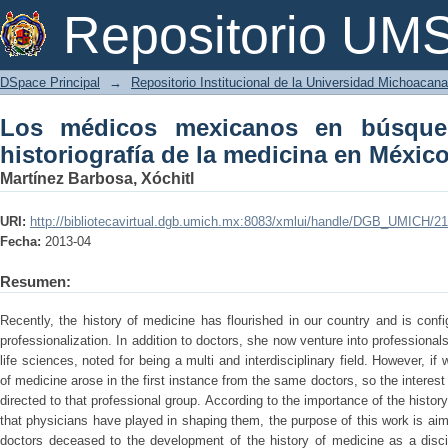
Los médicos mexicanos en búsqueda de
Repositorio U
en México, 1930-1960
DSpace Principal
→
Repositorio Institucional de la Universidad Michoacan
Los médicos mexicanos en búsque
historiografía de la medicina en Méxic
Martínez Barbosa, Xóchitl
URI:
http://bibliotecavirtual.dgb.umich.mx:8083/xmlui/handle/DGB_UMICH/2
Fecha:
2013-04
Resumen:
Recently, the history of medicine has flourished in our country and is confi
professionalization. In addition to doctors, she now venture into profession
life sciences, noted for being a multi and interdisciplinary field. However, if 
of medicine arose in the first instance from the same doctors, so the interes
directed to that professional group. According to the importance of the histor
that physicians have played in shaping them, the purpose of this work is ai
doctors deceased to the development of the history of medicine as a disci