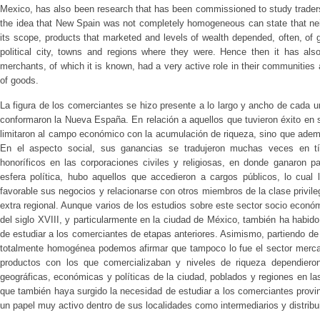
Mexico, has also been research that has been commissioned to study traders
the idea that New Spain was not completely homogeneous can state that nei
its scope, products that marketed and levels of wealth depended, often, of
political city, towns and regions where they were. Hence then it has als
merchants, of which it is known, had a very active role in their communities a
of goods.
La figura de los comerciantes se hizo presente a lo largo y ancho de cada u
conformaron la Nueva España. En relación a aquellos que tuvieron éxito en 
limitaron al campo económico con la acumulación de riqueza, sino que adem
En el aspecto social, sus ganancias se tradujeron muchas veces en tít
honoríficos en las corporaciones civiles y religiosas, en donde ganaron pa
esfera política, hubo aquellos que accedieron a cargos públicos, lo cual l
favorable sus negocios y relacionarse con otros miembros de la clase privile
extra regional. Aunque varios de los estudios sobre este sector socio económ
del siglo XVIII, y particularmente en la ciudad de México, también ha habi
de estudiar a los comerciantes de etapas anteriores. Asimismo, partiendo d
totalmente homogénea podemos afirmar que tampoco lo fue el sector merca
productos con los que comercializaban y niveles de riqueza dependiero
geográficas, económicas y políticas de la ciudad, poblados y regiones en l
que también haya surgido la necesidad de estudiar a los comerciantes provin
un papel muy activo dentro de sus localidades como intermediarios y distrib