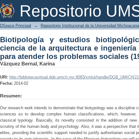
Biotipología y estudios biotipológicos
Repositorio U
ingeniería del cuerpo humano para ate
DSpace Principal
→
Repositorio Institucional de la Universidad Michoacan
Biotipología y estudios biotipológ
ciencia de la arquitectura e ingenier
para atender los problemas sociales (1
Vázquez Bernal, Karina
URI:
http://bibliotecavirtual.dgb.umich.mx:8083/xmlui/handle/DGB_UMICH/2
Fecha:
2014-02
Resumen:
Our research work intends to demonstrate that biotypology was a discipline c
sciences so to develop complex human classifications, which, however,
classical typology. Basically, its novelty consisted in the addition of new d
scrutiny of the human body and psychology. Also, it was a perspective that 
elites, providing the scientific support needed to justify authoritarian social
society to its own interests. In the case of the Mexican biotypology we will s