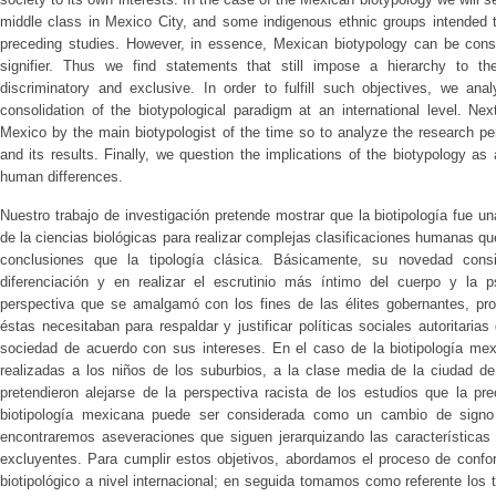
middle class in Mexico City, and some indigenous ethnic groups intended t
preceding studies. However, in essence, Mexican biotypology can be cons
signifier. Thus we find statements that still impose a hierarchy to th
discriminatory and exclusive. In order to fulfill such objectives, we an
consolidation of the biotypological paradigm at an international level. Ne
Mexico by the main biotypologist of the time so to analyze the research pe
and its results. Finally, we question the implications of the biotypology as
human differences.
Nuestro trabajo de investigación pretende mostrar que la biotipología fue u
de la ciencias biológicas para realizar complejas clasificaciones humanas 
conclusiones que la tipología clásica. Básicamente, su novedad consi
diferenciación y en realizar el escrutinio más íntimo del cuerpo y la
perspectiva que se amalgamó con los fines de las élites gobernantes, prop
éstas necesitaban para respaldar y justificar políticas sociales autoritaria
sociedad de acuerdo con sus intereses. En el caso de la biotipología me
realizadas a los niños de los suburbios, a la clase media de la ciudad d
pretendieron alejarse de la perspectiva racista de los estudios que la pr
biotipología mexicana puede ser considerada como un cambio de signo 
encontraremos aseveraciones que siguen jerarquizando las características 
excluyentes. Para cumplir estos objetivos, abordamos el proceso de confo
biotipológico a nivel internacional; en seguida tomamos como referente los 