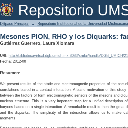
Mesones PION, RHO y los Diquarks: fa
Repositorio U
DSpace Principal
→
Repositorio Institucional de la Universidad Michoacan
Mesones PION, RHO y los Diquarks: fa
Gutiérrez Guerrero, Laura Xiomara
URI:
http://bibliotecavirtual.dgb.umich.mx:8083/xmlui/handle/DGB_UMICH/2
Fecha:
2012-08
Resumen:
We present results of the static and electromagnetic properties of the pse
correlations based in a contact interaction. A basic motivation of this stu
between the factors of form electromagnetic sensors of the mesons and diqu
nucleon structure. This is a very important step for a unified description
baryons based on a single interaction. A remarkable result is then the great
and the diquarks. The simplicity of the interaction allows us to make cal
moments.