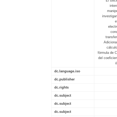
El sili
inte
manipu
investiga
e
elect
cond
transfe
Adiciona
cálcul
fórmula de C
del coeficie
ó
dc.language.iso
dc.publisher
dc.rights
dc.subject
dc.subject
dc.subject