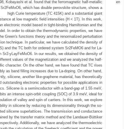
98, Kobayashi et al. found that the ferromagnetic half-metallic
en
Sr2FeMoO6, which has double perovskite structure, shows a
high Curie temperature (TC 415K) and a substantial giant
tance at low magnetic field intensities (H < 1T). In this work,
n electronic model based in tight-binding Hamiltonian and the
el. In order to obtain the thermodynamic properties, we have
he Green's functions theory and the renormalized perturbation
on technique. In particular, we have calculated the density of
S) and the TC both for ordered system Sr2FeMO6 and for La-
 Sr2-yLayFeMoO6. In our results, we obtained the density of
different values of the magnetization and we analyzed the half-
lic character. On the other hand, we have found that TC rises
bly as band filling increases due to La-doping. On other hand,
ntly, silicene, another like-graphene material, has theoretically
 outstanding electronic properties for possible applications in
ics. Silicene is a semincoductor with a band-gap of 1.55 meV,
bits an intense spin-orbit coupling (SOC) of 3.9 meV, ideal for
ulation of valley and spin of carriers. In this work, we explore
bility in silicene by reducing its dimensionality through the so-
ated silicene superlattices. The transmission and conductance
ained by the transfer matrix method and the Landauer-Büttiker
espectively. Additionally, we have analyzed the thermoelectric
rough the calculation of the Seebeck coefficient and the power