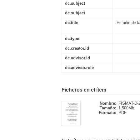
dc.subject
dc.subject
dc.title
Estudio de l
dc.type
dc.creator.id
dc.advisor.id
dc.advisor.role
Ficheros en el ítem
Nombre:
FISMAT-D-2
Tamaño:
1.500Mb
Formato:
PDF