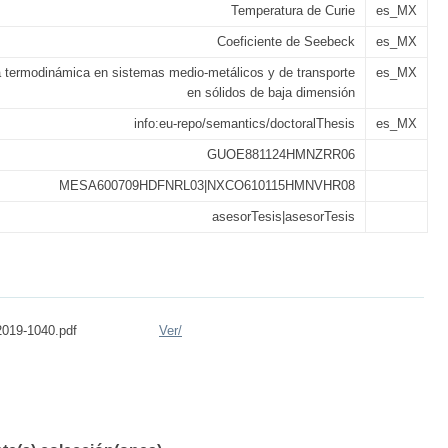
Temperatura de Curie
es_MX
Coeficiente de Seebeck
es_MX
a termodinámica en sistemas medio-metálicos y de transporte
es_MX
en sólidos de baja dimensión
info:eu-repo/semantics/doctoralThesis
es_MX
GUOE881124HMNZRR06
MESA600709HDFNRL03|NXCO610115HMNVHR08
asesorTesis|asesorTesis
019-1040.pdf
Ver/