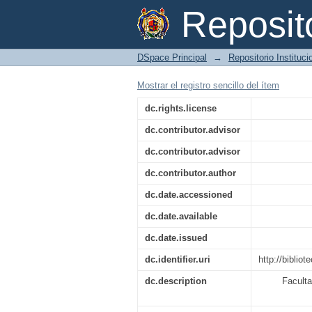
Estudio de la termo
Reposi
sólidos de baja dime
DSpace Principal
→
Repositorio Instituc
Mostrar el registro sencillo del ítem
dc.rights.license
dc.contributor.advisor
dc.contributor.advisor
dc.contributor.author
dc.date.accessioned
dc.date.available
dc.date.issued
dc.identifier.uri
http://bibli
dc.description
Faculta