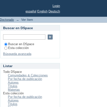
s y de transporte en
Login
español
English
Deutsch
Doctorado
→
Ver ítem
Buscar en DSpace
Buscar en DSpace
Esta colección
Búsqueda avanzada
Listar
Todo DSpace
Comunidades & Colecciones
Por fecha de publicación
Autores
Títulos
Materias
Esta colección
Por fecha de publicación
Autores
Títulos