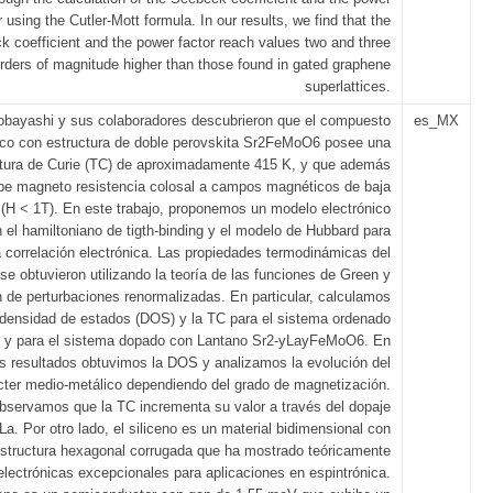
r using the Cutler-Mott formula. In our results, we find that the
 coefficient and the power factor reach values two and three
rders of magnitude higher than those found in gated graphene
superlattices.
obayashi y sus colaboradores descubrieron que el compuesto
es_MX
ico con estructura de doble perovskita Sr2FeMoO6 posee una
atura de Curie (TC) de aproximadamente 415 K, y que además
be magneto resistencia colosal a campos magnéticos de baja
 (H < 1T). En este trabajo, proponemos un modelo electrónico
 el hamiltoniano de tigth-binding y el modelo de Hubbard para
la correlación electrónica. Las propiedades termodinámicas del
e obtuvieron utilizando la teoría de las funciones de Green y
 de perturbaciones renormalizadas. En particular, calculamos
 densidad de estados (DOS) y la TC para el sistema ordenado
y para el sistema dopado con Lantano Sr2-yLayFeMoO6. En
s resultados obtuvimos la DOS y analizamos la evolución del
cter medio-metálico dependiendo del grado de magnetización.
servamos que la TC incrementa su valor a través del dopaje
La. Por otro lado, el siliceno es un material bidimensional con
structura hexagonal corrugada que ha mostrado teóricamente
lectrónicas excepcionales para aplicaciones en espintrónica.