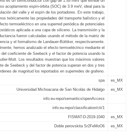
ceno es un semiconductor con gap de 1.55 meV que exhibe un
nso acoplamiento espín-órbita (SOC) de 3.9 meV, ideal para la
lación del valle y el espín de los portadores. En este trabajo,
mos teóricamente las propiedades del transporte balístico y el
fecto termoeléctrico en una superred periódica de potenciales
rostáticos aplicada a una capa de siliceno. La transmisión y la
uctancia fueron calculadas usando el método de la matriz de
rencia y el formalismo de Landauer-Büttiker, respectivamente.
lmente, hemos analizado el efecto termoeléctrico mediante el
o del coeficiente de Seebeck y el factor de potencia usando la
utler-Mott. Los resultados muestran que los máximos valores
nte de Seebeck y del factor de potencia superan en dos y tres
rdenes de magnitud los reportados en superredes de grafeno.
spa
es_MX
Universidad Michoacana de San Nicolás de Hidalgo
es_MX
info:eu-repo/semantics/openAccess
info:eu-repo/classification/cti/1
FISMAT-D-2019-1040
es_MX
Doble perovskita Sr2FeMoO6
es_MX