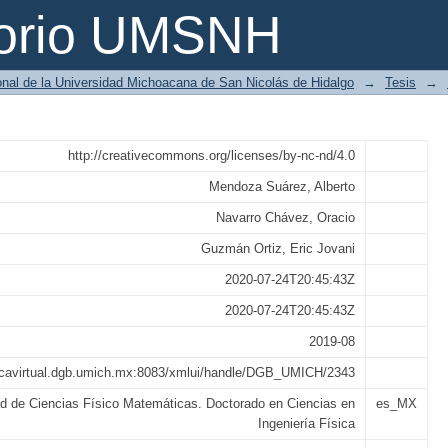
dinámica en sistemas medio-metálico
torio UMSNH
nsión
ional de la Universidad Michoacana de San Nicolás de Hidalgo
→
Tesis
→
http://creativecommons.org/licenses/by-nc-nd/4.0
Mendoza Suárez, Alberto
Navarro Chávez, Oracio
Guzmán Ortiz, Eric Jovani
2020-07-24T20:45:43Z
2020-07-24T20:45:43Z
2019-08
otecavirtual.dgb.umich.mx:8083/xmlui/handle/DGB_UMICH/2343
d de Ciencias Físico Matemáticas. Doctorado en Ciencias en
es_MX
Ingeniería Física