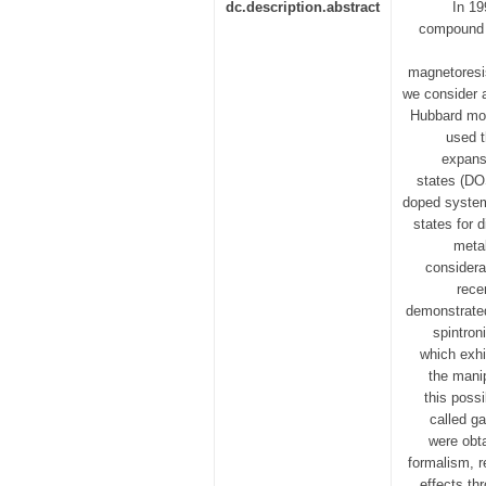
dc.description.abstract
In 19
compound 
magnetoresis
we consider a
Hubbard mod
used t
expansi
states (DO
doped system
states for 
metal
considera
rece
demonstrated
spintron
which exhi
the manip
this possi
called g
were obt
formalism, r
effects th