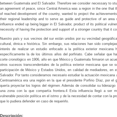
between Guatemala and El Salvador. Therefore we consider necessary to stu
an agreement of peace, since Central America was a region in the one that th
of reached development of the country, wanted to project the achievements
their regional leadership and to serve as guide and protective of an area w
influence ended up being bigger in El Salvador, product of its political vulne
necessity of having the protection and support of a stronger country that it coul
Nuestro país y sus vecinos del sur están unidos por su vecindad geográfica 
cultural, étnica e histórica. Sin embargo, sus relaciones han sido complej
interés de realizar un estudio enfocado a la política exterior mexicana
específicamente la de los últimos años del porfiriato. Cabe señalar que h
corte cronológico en 1906, año en que México y Guatemala firmaron un acuerd
otros sucesos transcendentales de la política exterior mexicana que se 
participación de México y Estados Unidos, en calidad de mediadores, en el
Salvador. Por tanto consideramos necesario estudiar la actuación mexicana 
Centroamérica era una región en la que el presidente Porfirio Díaz, por el 
quería proyectar los logros del régimen. Además de consolidar su liderazgo r
una zona con la que compartía frontera.4 Esta influencia llegó a ser 
vulnerable posición política en el istmo y de la necesidad de contar con la 
que lo pudiera defender en caso de requerirlo.
Descripción: