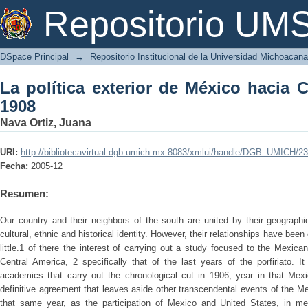
La política exterior de México hacia C
Repositorio U
DSpace Principal
→
Repositorio Institucional de la Universidad Michoacan
La política exterior de México hacia 
1908
Nava Ortiz, Juana
URI:
http://bibliotecavirtual.dgb.umich.mx:8083/xmlui/handle/DGB_UMICH/2
Fecha:
2005-12
Resumen:
Our country and their neighbors of the south are united by their geographica
cultural, ethnic and historical identity. However, their relationships have be
little.1 of there the interest of carrying out a study focused to the Mexica
Central America, 2 specifically that of the last years of the porfiriato. I
academics that carry out the chronological cut in 1906, year in that Me
definitive agreement that leaves aside other transcendental events of the Me
that same year, as the participation of Mexico and United States, in media