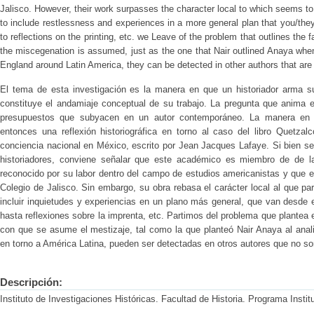
Jalisco. However, their work surpasses the character local to which seems to d
to include restlessness and experiences in a more general plan that you/they
to reflections on the printing, etc. we Leave of the problem that outlines the 
the miscegenation is assumed, just as the one that Nair outlined Anaya when 
England around Latin America, they can be detected in other authors that are n
El tema de esta investigación es la manera en que un historiador arma s
constituye el andamiaje conceptual de su trabajo. La pregunta que anima 
presupuestos que subyacen en un autor contemporáneo. La manera en 
entonces una reflexión historiográfica en torno al caso del libro Quetzal
conciencia nacional en México, escrito por Jean Jacques Lafaye. Si bien se
historiadores, conviene señalar que este académico es miembro de de la
reconocido por su labor dentro del campo de estudios americanistas y que e
Colegio de Jalisco. Sin embargo, su obra rebasa el carácter local al que par
incluir inquietudes y experiencias en un plano más general, que van desde 
hasta reflexiones sobre la imprenta, etc. Partimos del problema que plantea 
con que se asume el mestizaje, tal como la que planteó Nair Anaya al analiza
en torno a América Latina, pueden ser detectadas en otros autores que no so
Descripción:
Instituto de Investigaciones Históricas. Facultad de Historia. Programa Instit