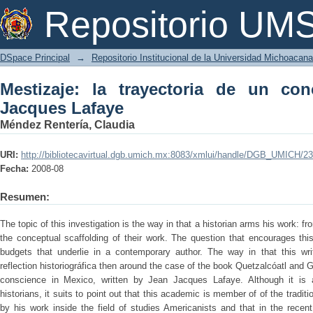
Mestizaje: la trayectoria de un concep
Repositorio U
DSpace Principal
→
Repositorio Institucional de la Universidad Michoacan
Mestizaje: la trayectoria de un co
Jacques Lafaye
Méndez Rentería, Claudia
URI:
http://bibliotecavirtual.dgb.umich.mx:8083/xmlui/handle/DGB_UMICH/2
Fecha:
2008-08
Resumen:
The topic of this investigation is the way in that a historian arms his work: 
the conceptual scaffolding of their work. The question that encourages th
budgets that underlie in a contemporary author. The way in that this w
reflection historiográfica then around the case of the book Quetzalcóatl and 
conscience in Mexico, written by Jean Jacques Lafaye. Although it i
historians, it suits to point out that this academic is member of of the tradi
by his work inside the field of studies Americanists and that in the rece