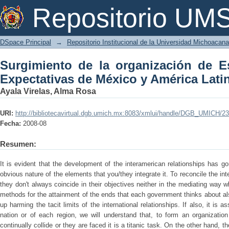
Surgimiento de la organización de Es
Repositorio U
América Latina
DSpace Principal
→
Repositorio Institucional de la Universidad Michoacan
Surgimiento de la organización de E
Expectativas de México y América Lati
Ayala Virelas, Alma Rosa
URI:
http://bibliotecavirtual.dgb.umich.mx:8083/xmlui/handle/DGB_UMICH/2
Fecha:
2008-08
Resumen:
It is evident that the development of the interamerican relationships has 
obvious nature of the elements that you/they integrate it. To reconcile the inte
they don't always coincide in their objectives neither in the mediating way
methods for the attainment of the ends that each government thinks about als
up harming the tacit limits of the international relationships. If also, it is 
nation or of each region, we will understand that, to form an organizatio
continually collide or they are faced it is a titanic task. On the other hand, th