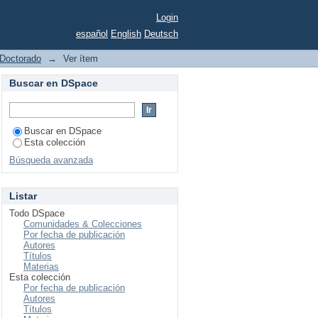
nencia en la memoria
Login
español
English
Deutsch
Doctorado
→
Ver ítem
Buscar en DSpace
Buscar en DSpace
Esta colección
Búsqueda avanzada
Listar
Todo DSpace
Comunidades & Colecciones
Por fecha de publicación
Autores
Títulos
Materias
Esta colección
Por fecha de publicación
Autores
Títulos