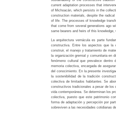
current adaptation processes that intervene
of Michoacán, which persists in the collect
construction materials, despite the radica
of life. The processes of knowledge transfe
that come from several generations ago wil
same bearers and heirs of this knowledge, 
La arquitectura vernácula es parte fundam
constructiva. Entre los aspectos que la
construir, el manejo y tratamiento de mate
la organización gremial y comunitaria en d
fenómeno cultural que prevalece dentro 
memoria colectiva, encargada de asegurar l
del conocimiento. En la presente investiga
la sostenibilidad de la tradición constr
colectiva de limitados habitantes. Se abo
constructivos tradicionales a pesar de los
vida contemporánea. Se determinan los pro
colectiva, puesto que este patrimonio con
forma de adaptación y percepción por par
sobreviven a las necesidades cotidianas d