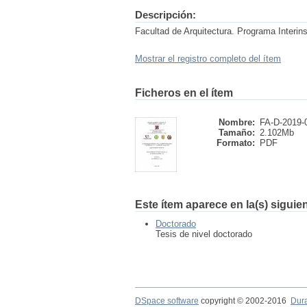
Descripción:
Facultad de Arquitectura. Programa Interins
Mostrar el registro completo del ítem
Ficheros en el ítem
Nombre:
FA-D-2019-
Tamaño:
2.102Mb
Formato:
PDF
Este ítem aparece en la(s) siguie
Doctorado
Tesis de nivel doctorado
DSpace software
copyright © 2002-2016
Dur