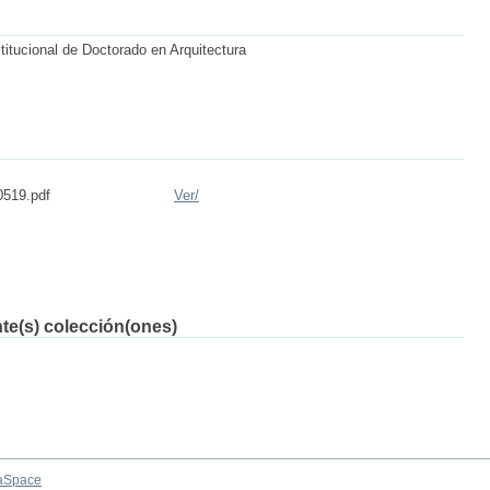
titucional de Doctorado en Arquitectura
0519.pdf
Ver/
nte(s) colección(ones)
aSpace