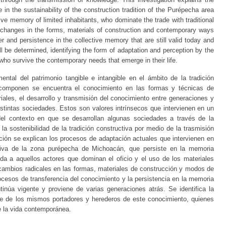
 in the sustainability of the construction tradition of the Purépecha area
ive memory of limited inhabitants, who dominate the trade with traditional
l changes in the forms, materials of construction and contemporary ways
r and persistence in the collective memory that are still valid today and
l be determined, identifying the form of adaptation and perception by the
who survive the contemporary needs that emerge in their life.
ental del patrimonio tangible e intangible en el ámbito de la tradición
 componen se encuentra el conocimiento en las formas y técnicas de
riales, el desarrollo y transmisión del conocimiento entre generaciones y
istintas sociedades. Estos son valores intrínsecos que intervienen en un
del contexto en que se desarrollan algunas sociedades a través de la
a sostenibilidad de la tradición constructiva por medio de la trasmisión
ción se explican los procesos de adaptación actuales que intervienen en
uctiva de la zona purépecha de Michoacán, que persiste en la memoria
rda a aquellos actores que dominan el oficio y el uso de los materiales
 cambios radicales en las formas, materiales de construcción y modos de
cesos de transferencia del conocimiento y la persistencia en la memoria
tinúa vigente y proviene de varias generaciones atrás. Se identifica la
te de los mismos portadores y herederos de este conocimiento, quienes
e la vida contemporánea.