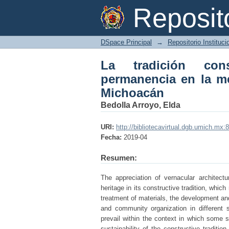
La tradición constr
Reposi
colectiva. Región pu
DSpace Principal
→
Repositorio Instituc
La tradición cons
permanencia en la me
Michoacán
Bedolla Arroyo, Elda
URI:
http://bibliotecavirtual.dgb.umich.
Fecha:
2019-04
Resumen:
The appreciation of vernacular architect
heritage in its constructive tradition, whic
treatment of materials, the development an
and community organization in different s
prevail within the context in which some s
sustainability of the constructive traditi