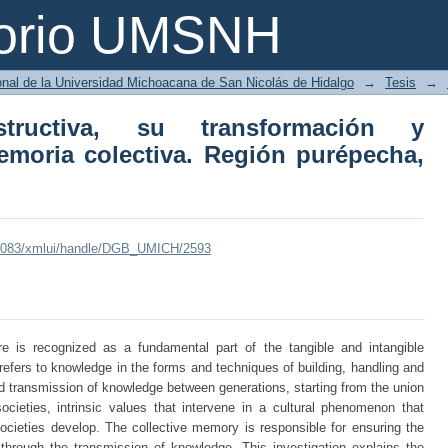
uctiva, su transformación y perma
torio UMSNH
répecha, Michoacán
ional de la Universidad Michoacana de San Nicolás de Hidalgo
→
Tesis
→
tructiva, su transformación y
moria colectiva. Región purépecha,
mx:8083/xmlui/handle/DGB_UMICH/2593
ure is recognized as a fundamental part of the tangible and intangible
h refers to knowledge in the forms and techniques of building, handling and
d transmission of knowledge between generations, starting from the union
ocieties, intrinsic values that intervene in a cultural phenomenon that
ocieties develop. The collective memory is responsible for ensuring the
on through the transmission of knowledge. This investigation explains the