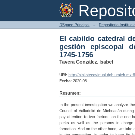
El cabildo catedral 
Reposi
Obispo Martín de Eli
DSpace Principal
→
Repositorio Instituc
El cabildo catedral d
gestión episcopal d
1745-1756
Tavera González, Isabel
URI:
http://bibliotecavirtual.dgb.umich.
Fecha:
2020-08
Resumen:
In the present investigation we analyze th
Council of Valladolid de Michoacán during
pay attention to two factors: on the one h
perks as well as the persons in charge o
formation. And on the other hand, we take c
in the corporation, in order to keep its 