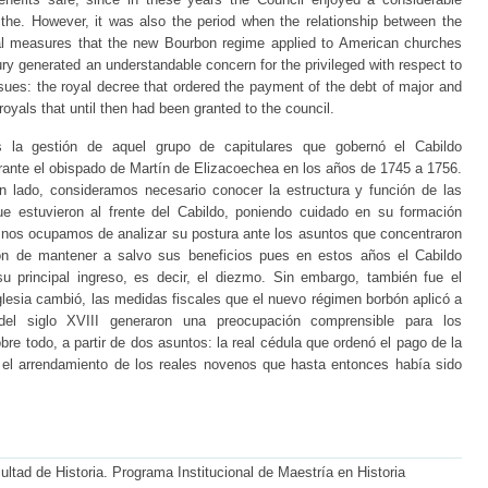
tithe. However, it was also the period when the relationship between the
l measures that the new Bourbon regime applied to American churches
ry generated an understandable concern for the privileged with respect to
ssues: the royal decree that ordered the payment of the debt of major and
oyals that until then had been granted to the council.
s la gestión de aquel grupo de capitulares que gobernó el Cabildo
rante el obispado de Martín de Elizacoechea en los años de 1745 a 1756.
 lado, consideramos necesario conocer la estructura y función de las
e estuvieron al frente del Cabildo, poniendo cuidado en su formación
, nos ocupamos de analizar su postura ante los asuntos que concentraron
ión de mantener a salvo sus beneficios pues en estos años el Cabildo
 principal ingreso, es decir, el diezmo. Sin embargo, también fue el
Iglesia cambió, las medidas fiscales que el nuevo régimen borbón aplicó a
 del siglo XVIII generaron una preocupación comprensible para los
e todo, a partir de dos asuntos: la real cédula que ordenó el pago de la
l arrendamiento de los reales novenos que hasta entonces había sido
cultad de Historia. Programa Institucional de Maestría en Historia