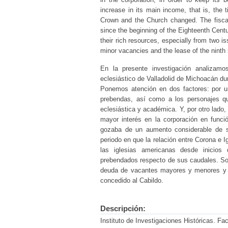
increase in its main income, that is, the 
Crown and the Church changed. The fisca
since the beginning of the Eighteenth Centu
their rich resources, especially from two i
minor vacancies and the lease of the ninth r
En la presente investigación analizamo
eclesiástico de Valladolid de Michoacán du
Ponemos atención en dos factores: por un
prebendas, así como a los personajes qu
eclesiástica y académica. Y, por otro lado
mayor interés en la corporación en func
gozaba de un aumento considerable de su
periodo en que la relación entre Corona e 
las iglesias americanas desde inicios
prebendados respecto de sus caudales. Sobr
deuda de vacantes mayores y menores y e
concedido al Cabildo.
Descripción:
Instituto de Investigaciones Históricas. Fa