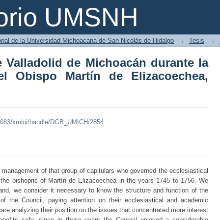
de Valladolid de Michoacán durante la 
torio UMSNH
zacoechea, 1745-1756
ional de la Universidad Michoacana de San Nicolás de Hidalgo
→
Tesis
→
e Valladolid de Michoacán durante la
el Obispo Martín de Elizacoechea,
mx:8083/xmlui/handle/DGB_UMICH/2854
e management of that group of capitulars who governed the ecclesiastical
 the bishopric of Martín de Elizacoechea in the years 1745 to 1756. We
and, we consider it necessary to know the structure and function of the
f the Council, paying attention on their ecclesiastical and academic
are analyzing their position on the issues that concentrated more interest
benefits safe, since in these years the Council enjoyed a considerable