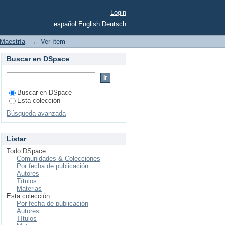
gestión episcopal del
Login
español
English
Deutsch
Maestría
→
Ver ítem
Buscar en DSpace
Buscar en DSpace
Esta colección
Búsqueda avanzada
Listar
Todo DSpace
Comunidades & Colecciones
Por fecha de publicación
Autores
Títulos
Materias
Esta colección
Por fecha de publicación
Autores
Títulos