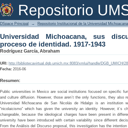
Universidad Michoacana, sus discurso
Repositorio U
1943
DSpace Principal
→
Repositorio Institucional de la Universidad Michoacan
Universidad Michoacana, sus discu
proceso de identidad. 1917-1943
Rodríguez García, Abraham
URI:
http://bibliotecavirtual.dgb.umich.mx:8083/xmlui/handle/DGB_UMICH/2
Fecha:
2016-06
Resumen:
Public universities in Mexico are social institutions focused on specific fu
and culture diffusion. However, those aren´t the only functions, they also r
Universidad Michoacana de San Nicolás de Hidalgo is an institution wit
“nicolaicismo” which has given the university an identity. However, it´s ch
changeable, because the ideological charges have been present in different
university have been introduced with certain variability since different decisiv
From the Análisis del Discurso proposal, this investigation has the intention 