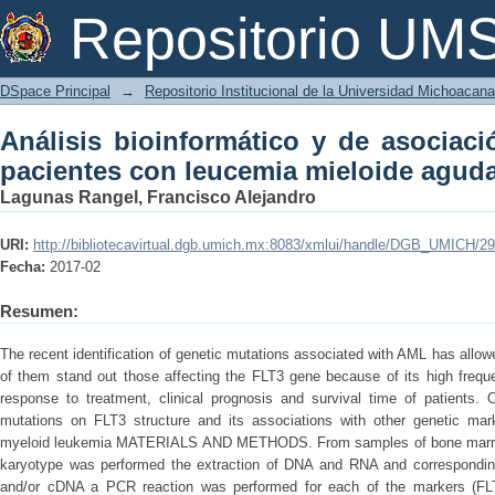
Análisis bioinformático y de asociac
Repositorio U
mieloide aguda
DSpace Principal
→
Repositorio Institucional de la Universidad Michoacan
Análisis bioinformático y de asociac
pacientes con leucemia mieloide agud
Lagunas Rangel, Francisco Alejandro
URI:
http://bibliotecavirtual.dgb.umich.mx:8083/xmlui/handle/DGB_UMICH/2
Fecha:
2017-02
Resumen:
The recent identification of genetic mutations associated with AML has allowe
of them stand out those affecting the FLT3 gene because of its high frequ
response to treatment, clinical prognosis and survival time of patients
mutations on FLT3 structure and its associations with other genetic mar
myeloid leukemia MATERIALS AND METHODS. From samples of bone marrow o
karyotype was performed the extraction of DNA and RNA and correspondi
and/or cDNA a PCR reaction was performed for each of the markers (FL