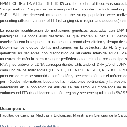
NPM1, CEBPα, DNMT3α, IDH1, IDH2) and the product of these was subjected 
Sanger method. Sequences were analyzed by computer methods seeking re
SNPs. With the detected mutations in the study population were realiz
presenting different variants of ITD (changing size, region and sequence)
La reciente identificación de mutaciones genéticas asociadas con LMA h
patológicas. De todos ellas destacan las que afectan al gen FLT3 debid
asociación con la respuesta al tratamiento, pronóstico clínico y tiempo de
Determinar los efectos de las mutaciones en la estructura de FLT3 y s
genéticos en pacientes con diagnóstico de leucemia mieloide aguda.
muestras de médula ósea o sangre periférica caracterizadas por cariotipo 
RNA y se obtuvo el cDNA correspondiente. Utilizando el DNA y/o el cDNA
cada uno de los marcadores (FLT3-ITD, FLT3-TKD, KIT-ITD, KIT-TKD, NP
producto de este se sometió a purificación y secuenciación por el método d
por métodos informáticos buscando las mutaciones pertinentes y la presenc
detectadas en la población de estudio se realizarón 90 modelados de la 
variantes del ITD (modificando tamaño, región y secuencia) utilizando SW
Descripción:
Facultad de Ciencias Médicas y Biológicas. Maestría en Ciencias de la Salu
Mostrar el registro completo del ítem