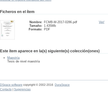
Ficheros en el ítem
Nombre:
FCMB-M-2017-0286.pdf
Ver/
Tamaño:
1.435Mb
Formato:
PDF
Este ítem aparece en la(s) siguiente(s) colección(ones)
Maestría
Tesis de nivel maestría
DSpace software
copyright © 2002-2016
DuraSpace
Contacto
|
Sugerencias