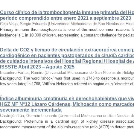
Curso clínico de la trombocitopenia inmune primaria del Hosp
período comprendido entre enero 2021 a septiembre 2023
Ceja Vega, Sergio Eduardo
(
Universidad Michoacana de San Nicolas de Hida
Primary immune thrombocytopenia is one of the most common reasons for p
incidence is 1 in 10,000 children, representing a constant challenge for pedia
Delta de CO2 y tiempo de circulación extracorpórea como 
cardiogénico en pacientes postoperados de cirugía cardiac
de cuidados intensivos del Hospital Regional / Hospital de 
ISSSTE Abril 2023 – Agosto 2025
Escudero Farías, Ramiro
(
Universidad Michoacana de San Nicolas de Hidalg
Background: The word “shock” was first used in 1743 to describe a moribun
few years later, in 1768, William Heberden referred to angina as a “disorder of 
Índice albuminuria-creatinuria en derechohabientes que viv
HGZ MF N°12 Lázaro Cárdenas, Michoacán como marcador
severamente incrementada
Castrejón Lúa, Germán Leonardo
(
Universidad Michoacana de San Nicolas d
Background: Proteinuria is a cardinal sign of kidney disease associat
recommend measurement of the albumin-creatinine ratio (ACR) to detect proteinu