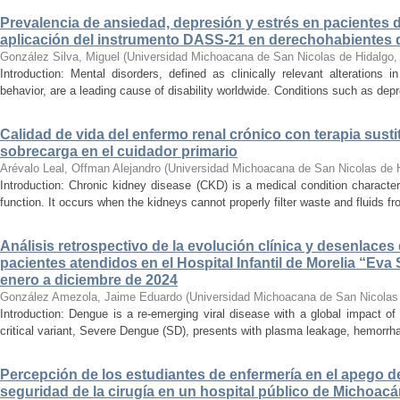
Prevalencia de ansiedad, depresión y estrés en pacientes 
aplicación del instrumento DASS-21 en derechohabientes 
González Silva, Miguel
(
Universidad Michoacana de San Nicolas de Hidalgo
Introduction: Mental disorders, defined as clinically relevant alterations 
behavior, are a leading cause of disability worldwide. Conditions such as depr
Calidad de vida del enfermo renal crónico con terapia susti
sobrecarga en el cuidador primario
Arévalo Leal, Offman Alejandro
(
Universidad Michoacana de San Nicolas de 
Introduction: Chronic kidney disease (CKD) is a medical condition characte
function. It occurs when the kidneys cannot properly filter waste and fluids 
Análisis retrospectivo de la evolución clínica y desenlace
pacientes atendidos en el Hospital Infantil de Morelia “E
enero a diciembre de 2024
González Amezola, Jaime Eduardo
(
Universidad Michoacana de San Nicolas
Introduction: Dengue is a re-emerging viral disease with a global impact of 
critical variant, Severe Dengue (SD), presents with plasma leakage, hemorrhag
Percepción de los estudiantes de enfermería en el apego d
seguridad de la cirugía en un hospital público de Michoac