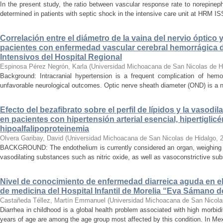
In the present study, the ratio between vascular response rate to norepine
determined in patients with septic shock in the intensive care unit at HRM IS
Correlación entre el diámetro de la vaina del nervio óptico 
pacientes con enfermedad vascular cerebral hemorrágica 
Intensivos del Hospital Regional
Espinosa Pérez Negrón, Karla
(
Universidad Michoacana de San Nicolas de H
Background: Intracranial hypertension is a frequent complication of hemo
unfavorable neurological outcomes. Optic nerve sheath diameter (OND) is a no
Efecto del bezafibrato sobre el perfil de lípidos y la vasodi
en pacientes con hipertensión arterial esencial, hipertiglicé
hipoalfalipoproteinemia
Olvera Garibay, David
(
Universidad Michoacana de San Nicolas de Hidalgo
,
BACKGROUND: The endothelium is currently considered an organ, weighing ap
vasodilating substances such as nitric oxide, as well as vasoconstrictive sub
Nivel de conocimiento de enfermedad diarreica aguda en e
de medicina del Hospital Infantil de Morelia “Eva Sámano 
Castañeda Téllez, Martín Emmanuel
(
Universidad Michoacana de San Nicola
Diarrhea in childhood is a global health problem associated with high morbidi
years of age are among the age group most affected by this condition. In Mexi