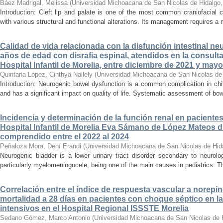
Báez Madrigal, Melissa
(
Universidad Michoacana de San Nicolas de Hidalgo
Introduction: Cleft lip and palate is one of the most common craniofacial 
with various structural and functional alterations. Its management requires a m
Calidad de vida relacionada con la disfunción intestinal ne
años de edad con disrafia espinal, atendidos en la consult
Hospital Infantil de Morelia, entre diciembre de 2021 y may
Quintana López, Cinthya Nallely
(
Universidad Michoacana de San Nicolas de
Introduction: Neurogenic bowel dysfunction is a common complication in chi
and has a significant impact on quality of life. Systematic assessment of bow
Incidencia y determinación de la función renal en paciente
Hospital Infantil de Morelia Eva Sámano de López Mateos d
comprendido entre el 2022 al 2024
Peñaloza Mora, Dení Erandi
(
Universidad Michoacana de San Nicolas de Hid
Neurogenic bladder is a lower urinary tract disorder secondary to neurolo
particularly myelomeningocele, being one of the main causes in pediatrics. Thi
Correlación entre el índice de respuesta vascular a norepin
mortalidad a 28 días en pacientes con choque séptico en l
intensivos en el Hospital Regional ISSSTE Morelia
Sedano Gómez, Marco Antonio
(
Universidad Michoacana de San Nicolas de 