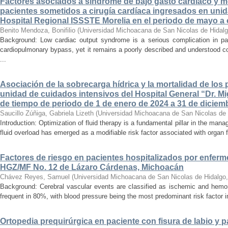
Factores asociados a síndrome de bajo gasto cardíaco y mo
pacientes sometidos a cirugía cardíaca ingresados en unid
Hospital Regional ISSSTE Morelia en el periodo de mayo a
Benito Mendoza, Bonifilio
(
Universidad Michoacana de San Nicolas de Hidal
Background: Low cardiac output syndrome is a serious complication in pat
cardiopulmonary bypass, yet it remains a poorly described and understood con
...
Asociación de la sobrecarga hídrica y la mortalidad de los 
unidad de cuidados intensivos del Hospital General “Dr. Mi
de tiempo de periodo de 1 de enero de 2024 a 31 de diciem
Saucillo Zúñiga, Gabriela Lizeth
(
Universidad Michoacana de San Nicolas de 
Introduction: Optimization of fluid therapy is a fundamental pillar in the manag
fluid overload has emerged as a modifiable risk factor associated with organ f
Factores de riesgo en pacientes hospitalizados por enferm
HGZ/MF No. 12 de Lázaro Cárdenas, Michoacán
Chávez Reyes, Samuel
(
Universidad Michoacana de San Nicolas de Hidalgo
Background: Cerebral vascular events are classified as ischemic and hemor
frequent in 80%, with blood pressure being the most predominant risk factor in 
Ortopedia prequirúrgica en paciente con fisura de labio y pa