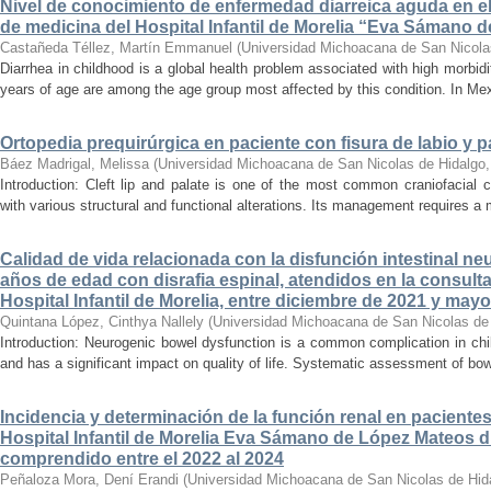
Nivel de conocimiento de enfermedad diarreica aguda en e
de medicina del Hospital Infantil de Morelia “Eva Sámano 
Castañeda Téllez, Martín Emmanuel
(
Universidad Michoacana de San Nicola
Diarrhea in childhood is a global health problem associated with high morbidi
years of age are among the age group most affected by this condition. In Mexi
Ortopedia prequirúrgica en paciente con fisura de labio y pa
Báez Madrigal, Melissa
(
Universidad Michoacana de San Nicolas de Hidalgo
Introduction: Cleft lip and palate is one of the most common craniofacial 
with various structural and functional alterations. Its management requires a m
Calidad de vida relacionada con la disfunción intestinal ne
años de edad con disrafia espinal, atendidos en la consult
Hospital Infantil de Morelia, entre diciembre de 2021 y may
Quintana López, Cinthya Nallely
(
Universidad Michoacana de San Nicolas de
Introduction: Neurogenic bowel dysfunction is a common complication in chi
and has a significant impact on quality of life. Systematic assessment of bow
Incidencia y determinación de la función renal en paciente
Hospital Infantil de Morelia Eva Sámano de López Mateos d
comprendido entre el 2022 al 2024
Peñaloza Mora, Dení Erandi
(
Universidad Michoacana de San Nicolas de Hid