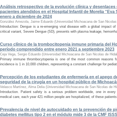
Análisis retrospectivo de la evolución clínica y desenlace
pacientes atendidos en el Hospital Infantil de Morelia “E
enero a diciembre de 2024
González Amezola, Jaime Eduardo
(
Universidad Michoacana de San Nicolas
Introduction: Dengue is a re-emerging viral disease with a global impact of 
critical variant, Severe Dengue (SD), presents with plasma leakage, hemorrhag
Curso clínico de la trombocitopenia inmune primaria del Hosp
período comprendido entre enero 2021 a septiembre 2023
Ceja Vega, Sergio Eduardo
(
Universidad Michoacana de San Nicolas de Hida
Primary immune thrombocytopenia is one of the most common reasons for p
incidence is 1 in 10,000 children, representing a constant challenge for pedia
Percepción de los estudiantes de enfermería en el apego d
seguridad de la cirugía en un hospital público de Michoac
Velasco Martínez, Alma Delia
(
Universidad Michoacana de San Nicolas de Hi
Introduction. Patient safety is a serious problem worldwide, one in ever
medical care, each year 421 million people are hospitalized, of these patients,
Prevalencia de nivel de autocuidado en la prevención de pi
diabetes mellitus tipo 2 en el módulo mide 3 de la CMF ISS