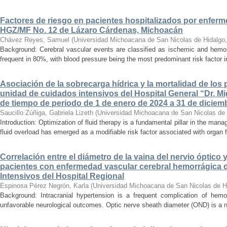
Factores de riesgo en pacientes hospitalizados por enferm
HGZ/MF No. 12 de Lázaro Cárdenas, Michoacán
Chávez Reyes, Samuel
(
Universidad Michoacana de San Nicolas de Hidalgo
Background: Cerebral vascular events are classified as ischemic and hemor
frequent in 80%, with blood pressure being the most predominant risk factor in 
Asociación de la sobrecarga hídrica y la mortalidad de los 
unidad de cuidados intensivos del Hospital General “Dr. Mi
de tiempo de periodo de 1 de enero de 2024 a 31 de diciem
Saucillo Zúñiga, Gabriela Lizeth
(
Universidad Michoacana de San Nicolas de 
Introduction: Optimization of fluid therapy is a fundamental pillar in the manag
fluid overload has emerged as a modifiable risk factor associated with organ f
Correlación entre el diámetro de la vaina del nervio óptico 
pacientes con enfermedad vascular cerebral hemorrágica 
Intensivos del Hospital Regional
Espinosa Pérez Negrón, Karla
(
Universidad Michoacana de San Nicolas de H
Background: Intracranial hypertension is a frequent complication of hemo
unfavorable neurological outcomes. Optic nerve sheath diameter (OND) is a no