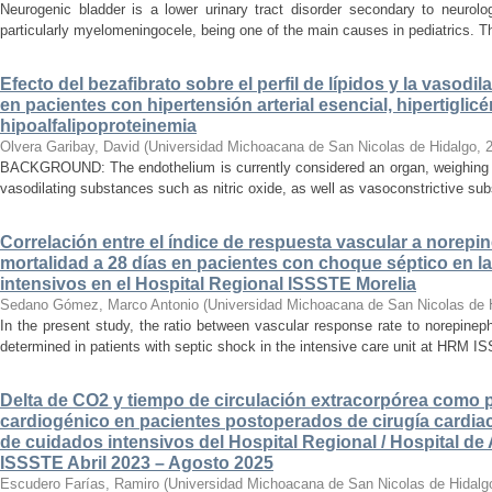
Neurogenic bladder is a lower urinary tract disorder secondary to neurolo
particularly myelomeningocele, being one of the main causes in pediatrics. Thi
Efecto del bezafibrato sobre el perfil de lípidos y la vasodi
en pacientes con hipertensión arterial esencial, hipertiglicé
hipoalfalipoproteinemia
Olvera Garibay, David
(
Universidad Michoacana de San Nicolas de Hidalgo
,
BACKGROUND: The endothelium is currently considered an organ, weighing ap
vasodilating substances such as nitric oxide, as well as vasoconstrictive sub
Correlación entre el índice de respuesta vascular a norepin
mortalidad a 28 días en pacientes con choque séptico en l
intensivos en el Hospital Regional ISSSTE Morelia
Sedano Gómez, Marco Antonio
(
Universidad Michoacana de San Nicolas de 
In the present study, the ratio between vascular response rate to norepine
determined in patients with septic shock in the intensive care unit at HRM IS
Delta de CO2 y tiempo de circulación extracorpórea como 
cardiogénico en pacientes postoperados de cirugía cardiac
de cuidados intensivos del Hospital Regional / Hospital de 
ISSSTE Abril 2023 – Agosto 2025
Escudero Farías, Ramiro
(
Universidad Michoacana de San Nicolas de Hidalg