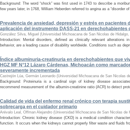
Background: The word “shock” was first used in 1743 to describe a moribun
few years later, in 1768, William Heberden referred to angina as a “disorder of 
Prevalencia de ansiedad, depresión y estrés en pacientes 
aplicación del instrumento DASS-21 en derechohabientes 
González Silva, Miguel
(
Universidad Michoacana de San Nicolas de Hidalgo
Introduction: Mental disorders, defined as clinically relevant alterations 
behavior, are a leading cause of disability worldwide. Conditions such as depr
Índice albuminuria-creatinuria en derechohabientes que viv
HGZ MF N°12 Lázaro Cárdenas, Michoacán como marcador
severamente incrementada
Castrejón Lúa, Germán Leonardo
(
Universidad Michoacana de San Nicolas d
Background: Proteinuria is a cardinal sign of kidney disease associat
recommend measurement of the albumin-creatinine ratio (ACR) to detect proteinu
Calidad de vida del enfermo renal crónico con terapia susti
sobrecarga en el cuidador primario
Arévalo Leal, Offman Alejandro
(
Universidad Michoacana de San Nicolas de 
Introduction: Chronic kidney disease (CKD) is a medical condition characte
function. It occurs when the kidneys cannot properly filter waste and fluids 