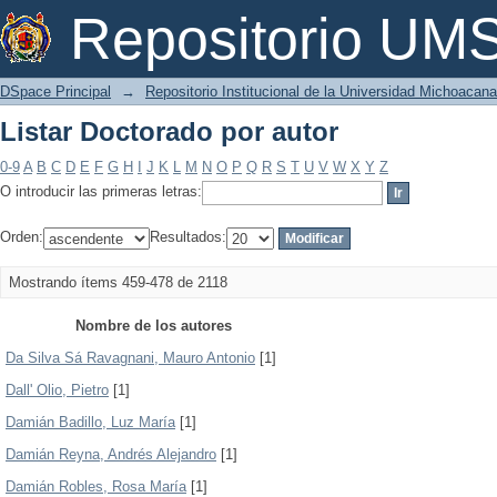
Listar Doctorado por autor
Repositorio U
DSpace Principal
→
Repositorio Institucional de la Universidad Michoacan
Listar Doctorado por autor
0-9
A
B
C
D
E
F
G
H
I
J
K
L
M
N
O
P
Q
R
S
T
U
V
W
X
Y
Z
O introducir las primeras letras:
Orden:
Resultados:
Mostrando ítems 459-478 de 2118
Nombre de los autores
Da Silva Sá Ravagnani, Mauro Antonio
[1]
Dall' Olio, Pietro
[1]
Damián Badillo, Luz María
[1]
Damián Reyna, Andrés Alejandro
[1]
Damián Robles, Rosa María
[1]