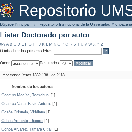
Listar Doctorado por autor
Repositorio U
DSpace Principal
→
Repositorio Institucional de la Universidad Michoacan
Listar Doctorado por autor
0-9
A
B
C
D
E
F
G
H
I
J
K
L
M
N
O
P
Q
R
S
T
U
V
W
X
Y
Z
O introducir las primeras letras:
Orden:
Resultados:
Mostrando ítems 1362-1381 de 2118
Nombre de los autores
Ocampo Macías, Teoxahual
[1]
Ocampo Vaca, Favio Antonio
[1]
Ocaña Orihuela, Viridiana
[1]
Ochoa Armenta, Ricardo
[1]
Ochoa Álvarez, Tamara Citlali
[1]