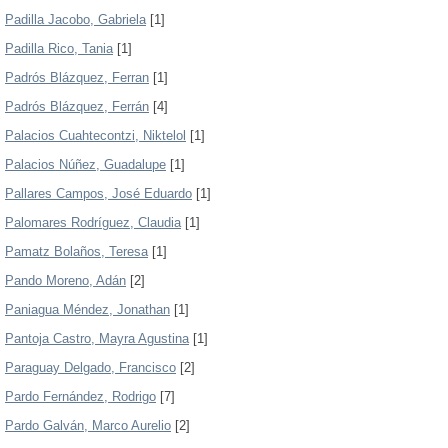
Padilla Jacobo, Gabriela
[1]
Padilla Rico, Tania
[1]
Padrós Blázquez, Ferran
[1]
Padrós Blázquez, Ferrán
[4]
Palacios Cuahtecontzi, Niktelol
[1]
Palacios Núñez, Guadalupe
[1]
Pallares Campos, José Eduardo
[1]
Palomares Rodríguez, Claudia
[1]
Pamatz Bolaños, Teresa
[1]
Pando Moreno, Adán
[2]
Paniagua Méndez, Jonathan
[1]
Pantoja Castro, Mayra Agustina
[1]
Paraguay Delgado, Francisco
[2]
Pardo Fernández, Rodrigo
[7]
Pardo Galván, Marco Aurelio
[2]