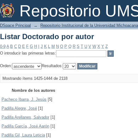
Listar Doctorado por autor
Repositorio U
DSpace Principal
→
Repositorio Institucional de la Universidad Michoacan
Listar Doctorado por autor
0-9
A
B
C
D
E
F
G
H
I
J
K
L
M
N
O
P
Q
R
S
T
U
V
W
X
Y
Z
O introducir las primeras letras:
Orden:
Resultados:
Mostrando ítems 1425-1444 de 2118
Nombre de los autores
Pacheco Ibarra, J. Jesús
[5]
Padilla Alegre, José
[1]
Padilla Arellanes, Salvador
[1]
Padilla García, José Aarón
[1]
Padilla Gil, Laura Leticia
[1]