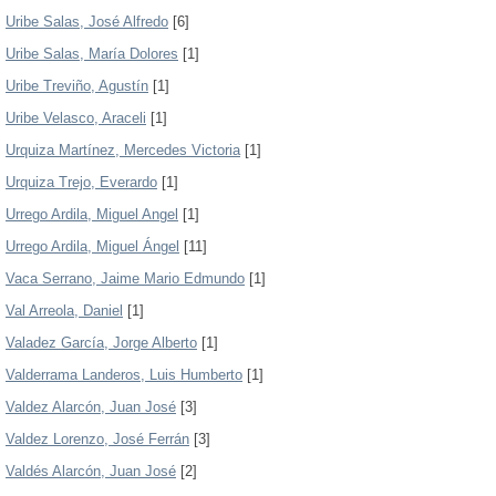
Uribe Salas, José Alfredo
[6]
Uribe Salas, María Dolores
[1]
Uribe Treviño, Agustín
[1]
Uribe Velasco, Araceli
[1]
Urquiza Martínez, Mercedes Victoria
[1]
Urquiza Trejo, Everardo
[1]
Urrego Ardila, Miguel Angel
[1]
Urrego Ardila, Miguel Ángel
[11]
Vaca Serrano, Jaime Mario Edmundo
[1]
Val Arreola, Daniel
[1]
Valadez García, Jorge Alberto
[1]
Valderrama Landeros, Luis Humberto
[1]
Valdez Alarcón, Juan José
[3]
Valdez Lorenzo, José Ferrán
[3]
Valdés Alarcón, Juan José
[2]