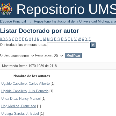
Listar Doctorado por autor
Repositorio U
DSpace Principal
→
Repositorio Institucional de la Universidad Michoacan
Listar Doctorado por autor
0-9
A
B
C
D
E
F
G
H
I
J
K
L
M
N
O
P
Q
R
S
T
U
V
W
X
Y
Z
O introducir las primeras letras:
Orden:
Resultados:
Mostrando ítems 1970-1989 de 2118
Nombre de los autores
Ugalde Caballero, Carlos Alberto
[1]
Ugalde Caballero, Luis Eduardo
[1]
Unda Díaz, Nancy Marisol
[1]
Ung Medina, Francisco
[1]
Urciaga García, J. Isabel
[1]