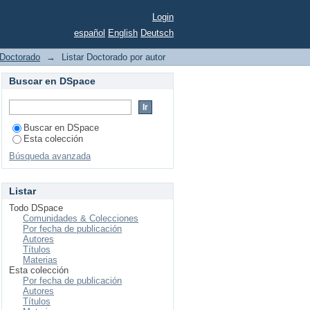
Login
español
English
Deutsch
Doctorado
→
Listar Doctorado por autor
Buscar en DSpace
Buscar en DSpace
Esta colección
Búsqueda avanzada
Listar
Todo DSpace
Comunidades & Colecciones
Por fecha de publicación
Autores
Títulos
Materias
Esta colección
Por fecha de publicación
Autores
Títulos