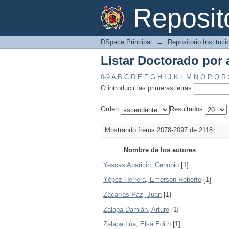
Listar Doctorado por 
Reposi
DSpace Principal
→
Repositorio Instituc
Listar Doctorado por 
0-9
A
B
C
D
E
F
G
H
I
J
K
L
M
N
O
P
Q
R
O introducir las primeras letras:
Orden:
Resultados:
Mostrando ítems 2078-2097 de 2118
Nombre de los autores
Yescas Aparicio, Cenobio
[1]
Yépez Herrera, Emerson Roberto
[1]
Zacarías Paz, Juan
[1]
Zalapa Damián, Arturo
[1]
Zalapa Lúa, Elsa Edith
[1]