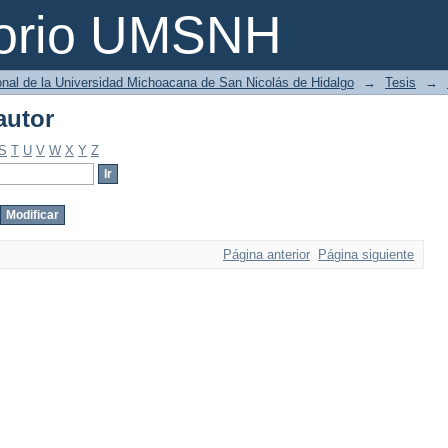
autor
torio UMSNH
ional de la Universidad Michoacana de San Nicolás de Hidalgo
→
Tesis
→
autor
S
T
U
V
W
X
Y
Z
Página anterior
Página siguiente