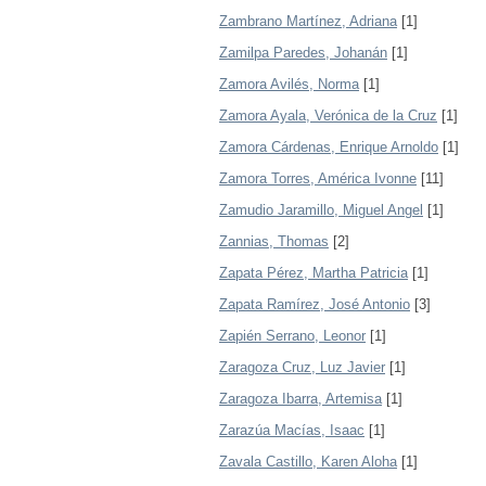
Zambrano Martínez, Adriana
[1]
Zamilpa Paredes, Johanán
[1]
Zamora Avilés, Norma
[1]
Zamora Ayala, Verónica de la Cruz
[1]
Zamora Cárdenas, Enrique Arnoldo
[1]
Zamora Torres, América Ivonne
[11]
Zamudio Jaramillo, Miguel Angel
[1]
Zannias, Thomas
[2]
Zapata Pérez, Martha Patricia
[1]
Zapata Ramírez, José Antonio
[3]
Zapién Serrano, Leonor
[1]
Zaragoza Cruz, Luz Javier
[1]
Zaragoza Ibarra, Artemisa
[1]
Zarazúa Macías, Isaac
[1]
Zavala Castillo, Karen Aloha
[1]