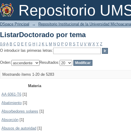
ListarDoctorado por tema
Repositorio U
DSpace Principal
→
Repositorio Institucional de la Universidad Michoacan
ListarDoctorado por tema
0-9
A
B
C
D
E
F
G
H
I
J
K
L
M
N
O
P
Q
R
S
T
U
V
W
X
Y
Z
O introducir las primeras letras:
Orden:
Resultados:
Mostrando ítems 1-20 de 5283
Materia
AA 6061-T6
[1]
Abatimiento
[1]
Absorbedores solares
[1]
Absorción
[1]
Abusos de autoridad
[1]