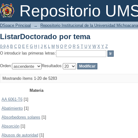
ListarDoctorado por tema
Repositorio U
DSpace Principal
→
Repositorio Institucional de la Universidad Michoacan
ListarDoctorado por tema
0-9
A
B
C
D
E
F
G
H
I
J
K
L
M
N
O
P
Q
R
S
T
U
V
W
X
Y
Z
O introducir las primeras letras:
Orden:
Resultados:
Mostrando ítems 1-20 de 5283
Materia
AA 6061-T6
[1]
Abatimiento
[1]
Absorbedores solares
[1]
Absorción
[1]
Abusos de autoridad
[1]