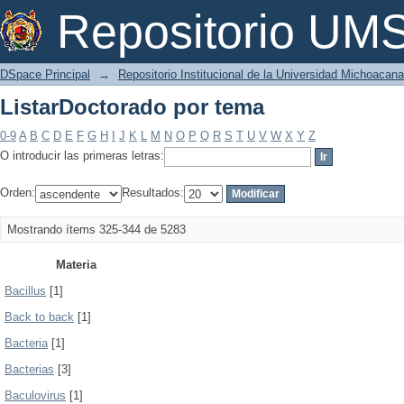
ListarDoctorado por tema
Repositorio U
DSpace Principal
→
Repositorio Institucional de la Universidad Michoacan
ListarDoctorado por tema
0-9
A
B
C
D
E
F
G
H
I
J
K
L
M
N
O
P
Q
R
S
T
U
V
W
X
Y
Z
O introducir las primeras letras:
Orden:
Resultados:
Mostrando ítems 325-344 de 5283
Materia
Bacillus
[1]
Back to back
[1]
Bacteria
[1]
Bacterias
[3]
Baculovirus
[1]