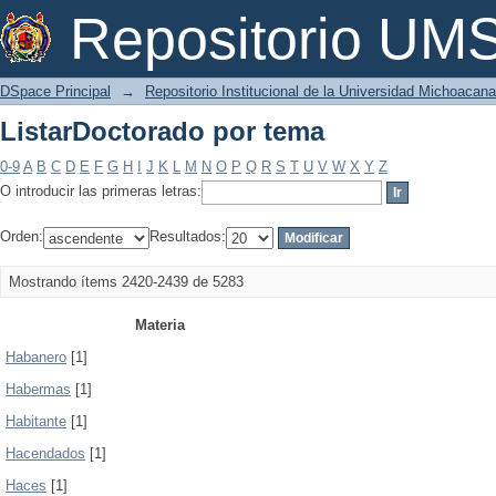
ListarDoctorado por tema
Repositorio U
DSpace Principal
→
Repositorio Institucional de la Universidad Michoacan
ListarDoctorado por tema
0-9
A
B
C
D
E
F
G
H
I
J
K
L
M
N
O
P
Q
R
S
T
U
V
W
X
Y
Z
O introducir las primeras letras:
Orden:
Resultados:
Mostrando ítems 2420-2439 de 5283
Materia
Habanero
[1]
Habermas
[1]
Habitante
[1]
Hacendados
[1]
Haces
[1]