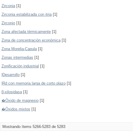
Zirconia
[1]
Zirconia estabilizada con itria
[1]
Zirconio
[1]
Zona afectada térmicamente
[1]
Zona de concentración económica
[1]
Zona Morelia-Capula
[1]
Zonas intermedias
[1]
Zonificación industrial
[1]
|Desarrollo
[1]
|Rd con memoria larga de corto plazo
[1]
β-xilosidasa
[1]
�Óxido de magnesio
[1]
�Óxidos mixtos
[1]
Mostrando ítems 5266-5283 de 5283