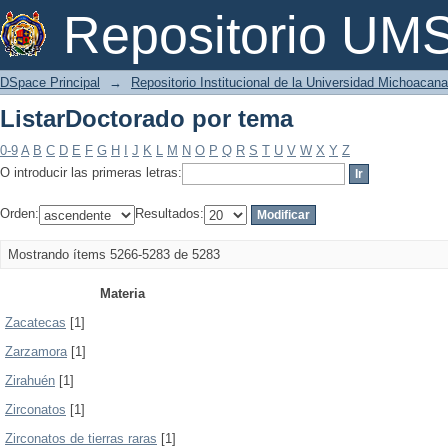
ListarDoctorado por tema
Repositorio U
DSpace Principal
→
Repositorio Institucional de la Universidad Michoacan
ListarDoctorado por tema
0-9
A
B
C
D
E
F
G
H
I
J
K
L
M
N
O
P
Q
R
S
T
U
V
W
X
Y
Z
O introducir las primeras letras:
Orden:
Resultados:
Mostrando ítems 5266-5283 de 5283
Materia
Zacatecas
[1]
Zarzamora
[1]
Zirahuén
[1]
Zirconatos
[1]
Zirconatos de tierras raras
[1]