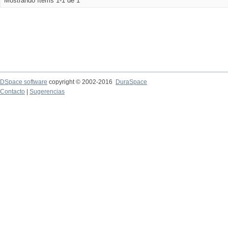
Mostrando ítems 1-1 de 1
DSpace software
copyright © 2002-2016
DuraSpace
Contacto
|
Sugerencias