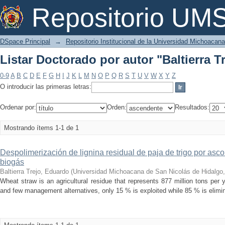
Listar Doctorado por autor "Baltierra T
Repositorio U
DSpace Principal
→
Repositorio Institucional de la Universidad Michoacan
Listar Doctorado por autor "Baltierra T
0-9
A
B
C
D
E
F
G
H
I
J
K
L
M
N
O
P
Q
R
S
T
U
V
W
X
Y
Z
O introducir las primeras letras:
Ordenar por:
Orden:
Resultados:
Mostrando ítems 1-1 de 1
Despolimerización de lignina residual de paja de trigo por asc
biogás
Baltierra Trejo, Eduardo
(
Universidad Michoacana de San Nicolás de Hidalgo
Wheat straw is an agricultural residue that represents 877 million tons per 
and few management alternatives, only 15 % is exploited while 85 % is elimina