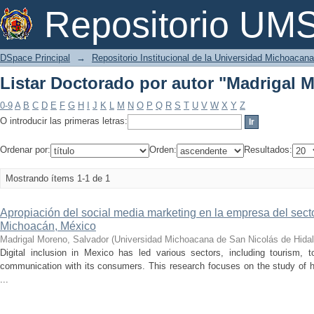
Listar Doctorado por autor "Madrigal 
Repositorio U
DSpace Principal
→
Repositorio Institucional de la Universidad Michoacan
Listar Doctorado por autor "Madrigal 
0-9
A
B
C
D
E
F
G
H
I
J
K
L
M
N
O
P
Q
R
S
T
U
V
W
X
Y
Z
O introducir las primeras letras:
Ordenar por:
Orden:
Resultados:
Mostrando ítems 1-1 de 1
Apropiación del social media marketing en la empresa del sector
Michoacán, México
Madrigal Moreno, Salvador
(
Universidad Michoacana de San Nicolás de Hida
Digital inclusion in Mexico has led various sectors, including tourism, 
communication with its consumers. This research focuses on the study of h
...