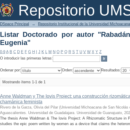
Listar Doctorado por autor "Rabadán V
Repositorio U
DSpace Principal
→
Repositorio Institucional de la Universidad Michoacan
Listar Doctorado por autor "Rabadán
Eugenia"
0-9
A
B
C
D
E
F
G
H
I
J
K
L
M
N
O
P
Q
R
S
T
U
V
W
X
Y
Z
O introducir las primeras letras:
Ordenar por:
Orden:
Resultados:
Mostrando ítems 1-1 de 1
Anne Waldman y The Iovis Project: una construcción rizomátic
chamánica feminista
Rivero de la Garza, Olivia del Pilar
(
Universidad Michoacana de San Nicolás 
Aguascalientes. Universidad de Guadalajara. Universidad de Guanajuato
,
202
The thesis Anne Waldman & The Iovis Project: A Rhizomatic Structure in 
studies the epic poem written by women as a device that claims the heteron
...