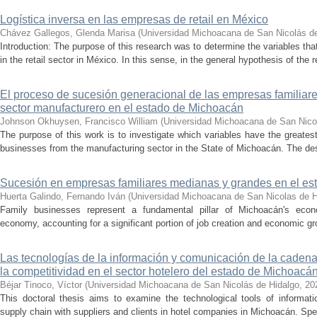
Logística inversa en las empresas de retail en México
Chávez Gallegos, Glenda Marisa
(
Universidad Michoacana de San Nicolás d
Introduction: The purpose of this research was to determine the variables tha
in the retail sector in México. In this sense, in the general hypothesis of the 
El proceso de sucesión generacional de las empresas familiar
sector manufacturero en el estado de Michoacán
Johnson Okhuysen, Francisco William
(
Universidad Michoacana de San Nico
The purpose of this work is to investigate which variables have the greate
businesses from the manufacturing sector in the State of Michoacán. The desi
Sucesión en empresas familiares medianas y grandes en el e
Huerta Galindo, Fernando Iván
(
Universidad Michoacana de San Nicolas de H
Family businesses represent a fundamental pillar of Michoacán's econ
economy, accounting for a significant portion of job creation and economic gro
Las tecnologías de la información y comunicación de la cadena
la competitividad en el sector hotelero del estado de Michoacá
Béjar Tinoco, Víctor
(
Universidad Michoacana de San Nicolás de Hidalgo
,
20
This doctoral thesis aims to examine the technological tools of informa
supply chain with suppliers and clients in hotel companies in Michoacán. Specif