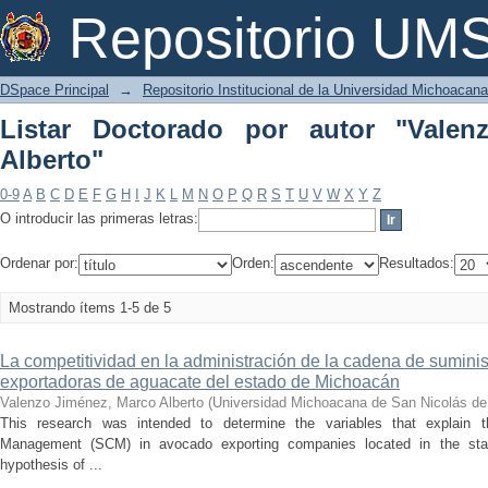
Listar Doctorado por autor "Valenzo J
Repositorio U
DSpace Principal
→
Repositorio Institucional de la Universidad Michoacan
Listar Doctorado por autor "Valen
Alberto"
0-9
A
B
C
D
E
F
G
H
I
J
K
L
M
N
O
P
Q
R
S
T
U
V
W
X
Y
Z
O introducir las primeras letras:
Ordenar por:
Orden:
Resultados:
Mostrando ítems 1-5 de 5
La competitividad en la administración de la cadena de sumini
exportadoras de aguacate del estado de Michoacán
Valenzo Jiménez, Marco Alberto
(
Universidad Michoacana de San Nicolás de
This research was intended to determine the variables that explain 
Management (SCM) in avocado exporting companies located in the stat
hypothesis of ...