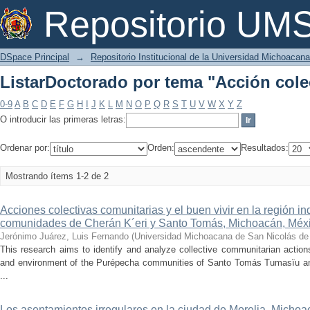
ListarDoctorado por tema "Acción cole
Repositorio U
DSpace Principal
→
Repositorio Institucional de la Universidad Michoacan
ListarDoctorado por tema "Acción cole
0-9
A
B
C
D
E
F
G
H
I
J
K
L
M
N
O
P
Q
R
S
T
U
V
W
X
Y
Z
O introducir las primeras letras:
Ordenar por:
Orden:
Resultados:
Mostrando ítems 1-2 de 2
Acciones colectivas comunitarias y el buen vivir en la región 
comunidades de Cherán K´eri y Santo Tomás, Michoacán, Méx
Jerónimo Juárez, Luis Fernando
(
Universidad Michoacana de San Nicolás de
This research aims to identify and analyze collective communitarian action
and environment of the Purépecha communities of Santo Tomás Tumasïu and 
...
Los asentamientos irregulares en la ciudad de Morelia, Michoa