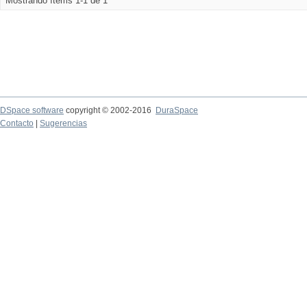
Mostrando ítems 1-1 de 1
DSpace software
copyright © 2002-2016
DuraSpace
Contacto
|
Sugerencias