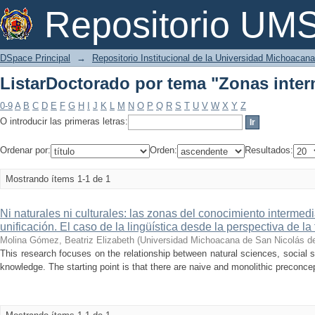
ListarDoctorado por tema "Zonas inte
Repositorio U
DSpace Principal
→
Repositorio Institucional de la Universidad Michoacan
ListarDoctorado por tema "Zonas inte
0-9
A
B
C
D
E
F
G
H
I
J
K
L
M
N
O
P
Q
R
S
T
U
V
W
X
Y
Z
O introducir las primeras letras:
Ordenar por:
Orden:
Resultados:
Mostrando ítems 1-1 de 1
Ni naturales ni culturales: las zonas del conocimiento intermedi
unificación. El caso de la lingüística desde la perspectiva de la 
Molina Gómez, Beatriz Elizabeth
(
Universidad Michoacana de San Nicolás d
This research focuses on the relationship between natural sciences, social s
knowledge. The starting point is that there are naive and monolithic preconcep