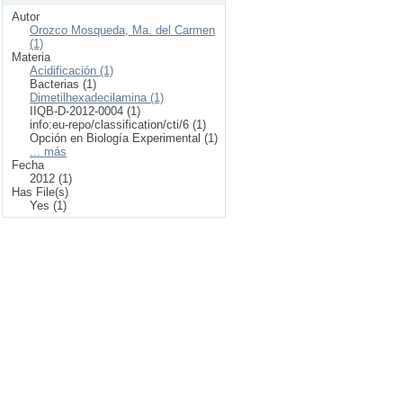
Autor
Orozco Mosqueda, Ma. del Carmen
(1)
Materia
Acidificación (1)
Bacterias (1)
Dimetilhexadecilamina (1)
IIQB-D-2012-0004 (1)
info:eu-repo/classification/cti/6 (1)
Opción en Biología Experimental (1)
... más
Fecha
2012 (1)
Has File(s)
Yes (1)