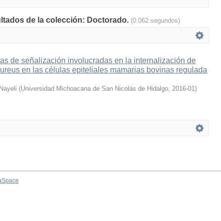
ultados de la colección: Doctorado.
(0.062 segundos)
tas de señalización involucradas en la internalización de
reus en las células epiteliales mamarias bovinas regulada
 Nayeli
(
Universidad Michoacana de San Nicolás de Hidalgo
,
2016-01
)
aSpace