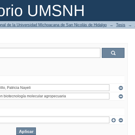
torio UMSNH
ional de la Universidad Michoacana de San Nicolás de Hidalgo
→
Tesis
→