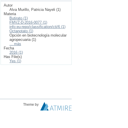
Autor
Alva Murillo, Patricia Nayeli (1)
Materia
Butirato (1)
FMVZ-D-2016-0077 (1)
info:eu-repo/classification/cti/6 (1)
Octanotato (1)
Opción en biotecnología molecular
agropecuaria (1)
... más
Fecha
2016 (1)
Has File(s)
Yes (1)
Theme by