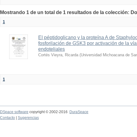
Mostrando 1 de un total de 1 resultados de la colección: D
1
El péptidoglicano y la proteína A de Staphyl
fosforilación de GSK3 por activación de la ví
endoteliales
Cortés Vieyra, Ricarda
(
Universidad Michoacana de San
1
DSpace software
copyright © 2002-2016
DuraSpace
Contacto
|
Sugerencias