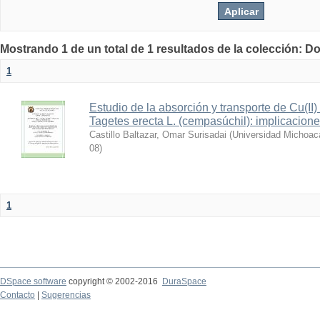
Mostrando 1 de un total de 1 resultados de la colección: D
1
Estudio de la absorción y transporte de Cu(II)
Tagetes erecta L. (cempasúchil): implicacione
Castillo Baltazar, Omar Surisadai
(
Universidad Michoac
08
)
1
DSpace software
copyright © 2002-2016
DuraSpace
Contacto
|
Sugerencias