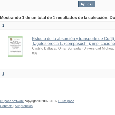
Mostrando 1 de un total de 1 resultados de la colección: D
1
Estudio de la absorción y transporte de Cu(II)
Tagetes erecta L. (cempasúchil): implicacione
Castillo Baltazar, Omar Surisadai
(
Universidad Michoac
08
)
1
DSpace software
copyright © 2002-2016
DuraSpace
Contacto
|
Sugerencias