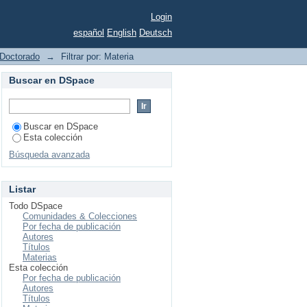
Login
español
English
Deutsch
Doctorado
→
Filtrar por: Materia
Buscar en DSpace
Buscar en DSpace
Esta colección
Búsqueda avanzada
Listar
Todo DSpace
Comunidades & Colecciones
Por fecha de publicación
Autores
Títulos
Materias
Esta colección
Por fecha de publicación
Autores
Títulos