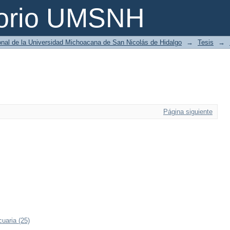
torio UMSNH
ional de la Universidad Michoacana de San Nicolás de Hidalgo
→
Tesis
→
Página siguiente
uaria (25)