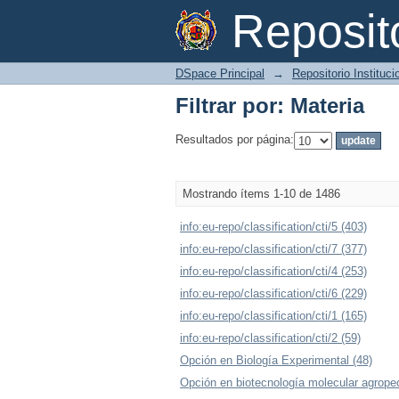
Filtrar por: Materia
Reposi
DSpace Principal
→
Repositorio Instituc
Filtrar por: Materia
Resultados por página:
Mostrando ítems 1-10 de 1486
info:eu-repo/classification/cti/5 (403)
info:eu-repo/classification/cti/7 (377)
info:eu-repo/classification/cti/4 (253)
info:eu-repo/classification/cti/6 (229)
info:eu-repo/classification/cti/1 (165)
info:eu-repo/classification/cti/2 (59)
Opción en Biología Experimental (48)
Opción en biotecnología molecular agropec